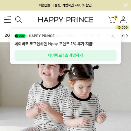
회원전용 아울렛, 가입하면 ~60% 할인!
멤버십 최대 28,000원 혜택
0
10,000
26SS 신상
BEST
BABY[6~12M]
아우터/상의
하의/레깅스
HAPPY PRINCE
네이버로 로그인
하면 Npay 포인트
1%
추가 지급!
네이버로 1초 가입하기