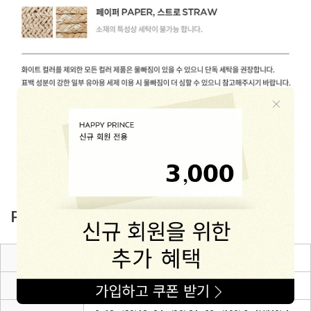
PRODUCT INFO
제품소재
Rayon 81% + Polyester 13% + Polyurethane 6%
색상
블랙