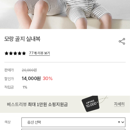
모랑 골지 실내복
77개 리뷰 보기
판매가
20,000원
14,000원
30%
할인가
적립금
1%
색상