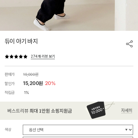
듀이 아기 바지
274개 리뷰 보기
판매가
19,000원
15,200원
20%
할인가
적립금
1%
색상