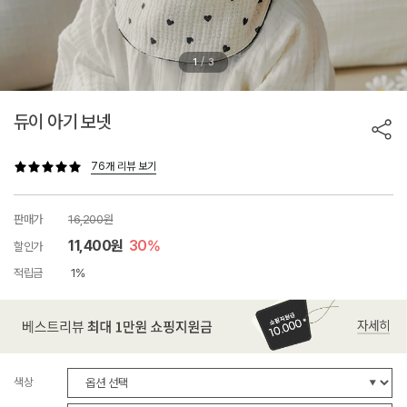
/
1
3
듀이 아기 보넷
76개 리뷰 보기
판매가
16,200원
11,400원
30%
할인가
적립금
1%
색상