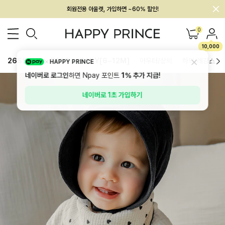
회원전용 아울렛, 가입하면 ~60% 할인!
멤버십 최대 28,000원 혜택
0
10,000
26SS 신상
BEST
BABY[6~12M]
아우터/상의
하의/레깅스
HAPPY PRINCE
네이버로 로그인
하면 Npay 포인트
1%
추가 지급!
네이버로 1초 가입하기