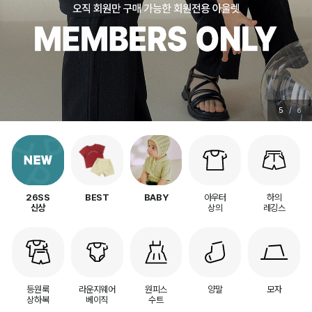
5
/
6
아우터
하의
26SS
BEST
BABY
상의
레깅스
신상
등원룩
라운지웨어
원피스
양말
모자
상하복
베이직
수트