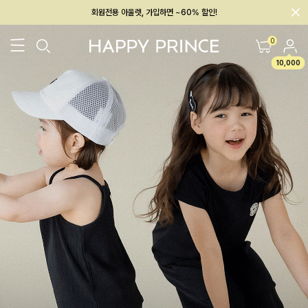
회원전용 아울렛, 가입하면 ~60% 할인!
멤버십 최대 28,000원 혜택
0
10,000
26SS 신상
BEST
BABY[6~12M]
아우터/상의
하의/레깅스