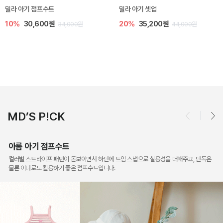
토닉 아기 민소매 티셔츠
베티 니트 아기 민소매 티셔츠
20%
11,200원
10%
24,300원
14,000원
27,000원
MD’S P!CK
아롬 아기 점프수트
컬러별 스트라이프 패턴이 돋보이면서 하단에 트임 스냅으로 실용성을 더해주고, 단독은
물론 이너로도 활용하기 좋은 점프수트입니다.