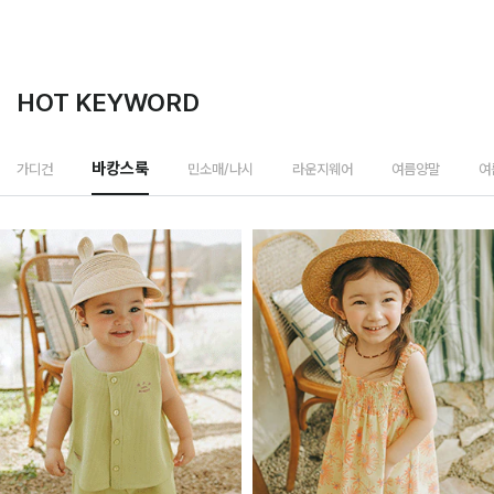
HOT KEYWORD
민소매/나시
가디건
바캉스룩
라운지웨어
여름양말
여