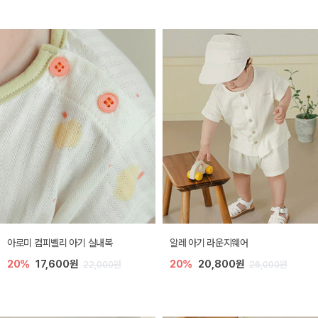
아로미 컴피벨리 아기 실내복
알레 아기 라운지웨어
20%
17,600원
20%
20,800원
22,000원
26,000원