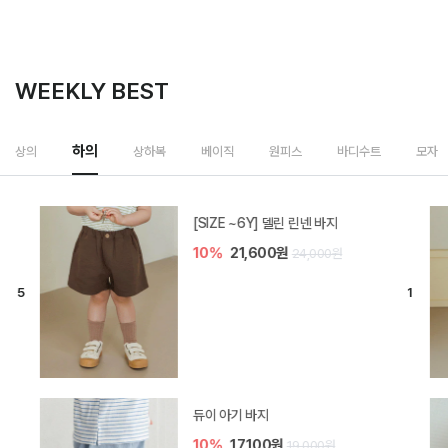
WEEKLY BEST
하의
상의
상하복
베이직
원피스
바디수트
모자
[SIZE ~6Y] 델린 린넨 바지
10%
21,600원
24,000원
듀이 아기 바지
10%
17,100원
19,000원