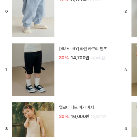
[SIZE ~6Y] 라핀 카프리 팬츠
30%
14,700원
21,000원
엘로디 니트 아기 바지
20%
16,000원
20,000원