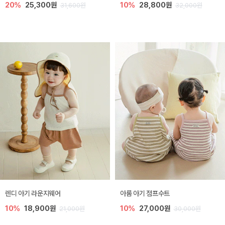
20%
25,300원
10%
28,800원
31,600원
32,000원
렌디 아기 라운지웨어
아롬 아기 점프수트
10%
18,900원
10%
27,000원
21,000원
30,000원