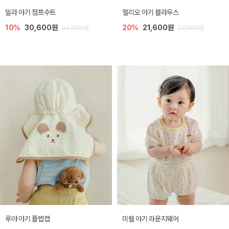
밀라 아기 점프수트
엘리오 아기 블라우스
10%
30,600원
20%
21,600원
34,000원
27,000원
루야 아기 플랩캡
미렐 아기 라운지웨어