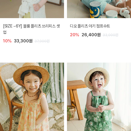
[SIZE ~6Y] 블룸 플리츠 쓰리피스 셋
디오 플리츠 아기 점프수트
업
20%
26,400원
33,000원
10%
33,300원
37,000원