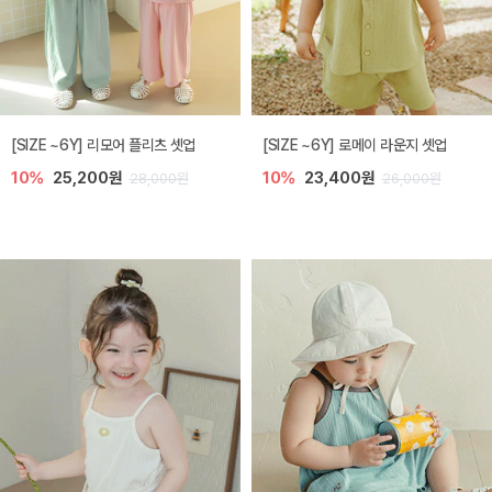
[SIZE ~6Y] 리모어 플리츠 셋업
[SIZE ~6Y] 로메이 라운지 셋업
10%
25,200원
10%
23,400원
28,000원
26,000원