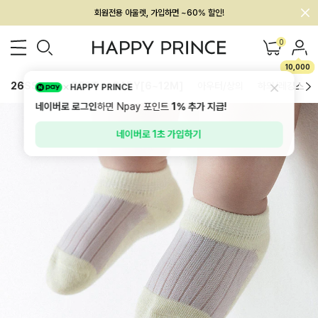
회원전용 아울렛, 가입하면 ~60% 할인!
멤버십 최대 28,000원 혜택
0
10,000
26SS 신상
BEST
BABY[6~12M]
아우터/상의
하의/레깅스
HAPPY PRINCE
네이버로 로그인
하면 Npay 포인트
1%
추가 지급!
네이버로 1초 가입하기