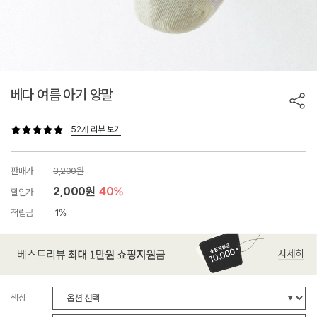
베다 여름 아기 양말
52개 리뷰 보기
판매가
3,200원
2,000원
40%
할인가
적립금
1%
색상