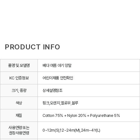
PRODUCT INFO
품명 및 모델명
베다 여름 아기 양말
KC 인증정보
어린이제품 안전확인
크기, 중량
상세설명참조
색상
핑크,오렌지,옐로우,블루
재질
Cotton 75% + Nylon 20% + Polyurethane 5%
사용연령 또는
0~12m(S),12~24m(M),24m~4Y(L)
권장사용연령