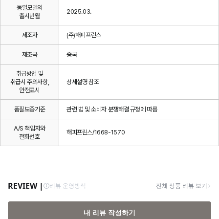
동일모델의
2025.03.
출시년월
제조자
(주)해피프린스
제조국
중국
취급방법 및
취급시 주의사항,
상세설명 참조
안전표시
품질보증기준
관련 법 및 소비자 분쟁해결 규정에 따름
A/S 책임자와
해피프린스/1668-1570
전화번호