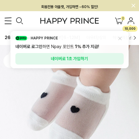
회원전용 아울렛, 가입하면 ~60% 할인!
멤버십 최대 28,000원 혜택
0
10,000
26SS 신상
BEST
BABY[6~12M]
아우터/상의
하의/레깅스
HAPPY PRINCE
네이버로 로그인
하면 Npay 포인트
1%
추가 지급!
네이버로 1초 가입하기