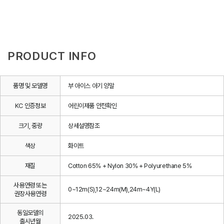
PRODUCT INFO
품명 및 모델명
부 아이스 아기 양말
KC 인증정보
어린이제품 안전확인
크기, 중량
상세설명참조
색상
화이트
재질
Cotton 65% + Nylon 30% + Polyurethane 5%
사용연령 또는
0~12m(S),12~24m(M),24m~4Y(L)
권장사용연령
동일모델의
2025.03.
출시년월