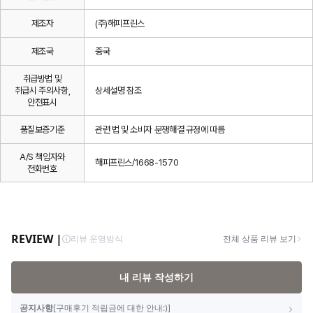
제조자
(주)해피프린스
제조국
중국
취급방법 및
취급시 주의사항,
상세설명 참조
안전표시
품질보증기준
관련 법 및 소비자 분쟁해결 규정에 따름
A/S 책임자와
해피프린스/1668-1570
전화번호