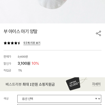
부 아이스 아기 양말
93개 리뷰 보기
판매가
3,400원
3,100원
10%
할인가
적립금
1%
색상