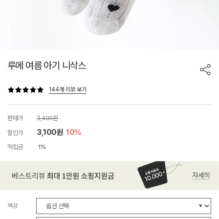
루에 여름 아기 니삭스
144개 리뷰 보기
판매가
3,400원
3,100원
10%
할인가
적립금
1%
색상