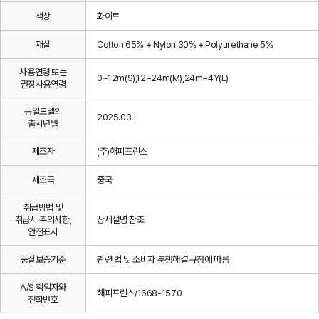
색상
화이트
재질
Cotton 65% + Nylon 30% + Polyurethane 5%
사용연령 또는
0~12m(S),12~24m(M),24m~4Y(L)
권장사용연령
동일모델의
2025.03.
출시년월
제조자
(주)해피프린스
제조국
중국
취급방법 및
취급시 주의사항,
상세설명 참조
안전표시
품질보증기준
관련 법 및 소비자 분쟁해결 규정에 따름
A/S 책임자와
해피프린스/1668-1570
전화번호