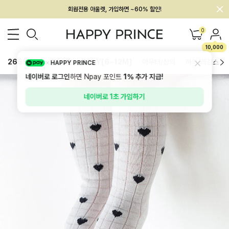
회원전용 아울렛, 가입하면 ~60% 할인!
멤버십 최대 28,000원 혜택
0
10,000
26SS 신상
BEST
BABY[6~12M]
아우터/상의
하의/레깅스
HAPPY PRINCE
네이버로 로그인
하면 Npay 포인트
1%
추가 지급!
네이버로 1초 가입하기