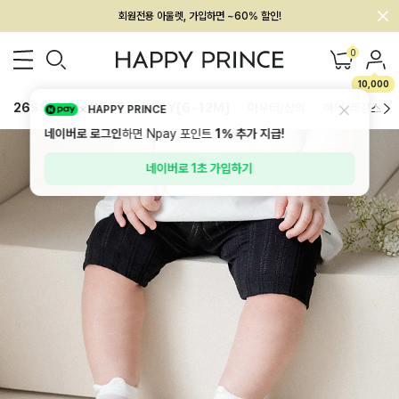
멤버십 최대 28,000원 혜택
0
10,000
26SS 신상
BEST
BABY[6~12M]
아우터/상의
하의/레깅스
HAPPY PRINCE
네이버로 로그인
하면 Npay 포인트
1%
추가 지급!
네이버로 1초 가입하기