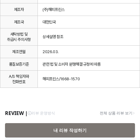
제조자
(주)해피프린스
제조국
대한민국
세탁방법 및
상세설명 참조
취급시 주의사항
제조연월
2026.03.
품질보증기준
관련 법 및 소비자 분쟁해결 규정에 따름
A/S 책임자와
해피프린스/1668-1570
전화번호