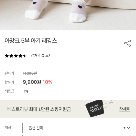
아망크 5부 아기 레깅스
71개 리뷰 보기
판매가
11,000원
9,900원
10%
할인가
적립금
1%
색상