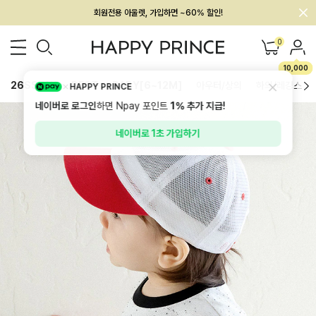
회원전용 아울렛, 가입하면 ~60% 할인!
멤버십 최대 28,000원 혜택
0
10,000
26SS 신상
BEST
BABY[6~12M]
아우터/상의
하의/레깅스
HAPPY PRINCE
네이버로 로그인
하면 Npay 포인트
1%
추가 지급!
네이버로 1초 가입하기