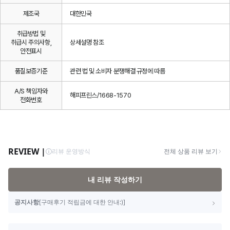
제조국
대한민국
취급방법 및
취급시 주의사항,
상세설명 참조
안전표시
품질보증기준
관련 법 및 소비자 분쟁해결 규정에 따름
A/S 책임자와
해피프린스/1668-1570
전화번호