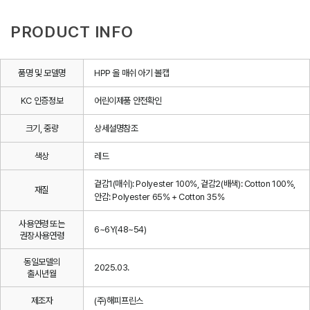
PRODUCT INFO
품명 및 모델명
HPP 올 매쉬 아기 볼캡
KC 인증정보
어린이제품 안전확인
크기, 중량
상세설명참조
색상
레드
겉감1(매쉬): Polyester 100%, 겉감2(배색): Cotton 100%,
재질
안감: Polyester 65% + Cotton 35%
사용연령 또는
6~6Y(48~54)
권장사용연령
동일모델의
2025.03.
출시년월
제조자
(주)해피프린스