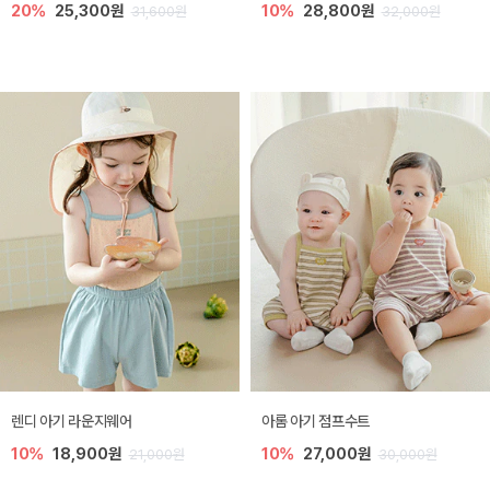
20%
25,300원
10%
28,800원
31,600원
32,000원
렌디 아기 라운지웨어
아롬 아기 점프수트
10%
18,900원
10%
27,000원
21,000원
30,000원