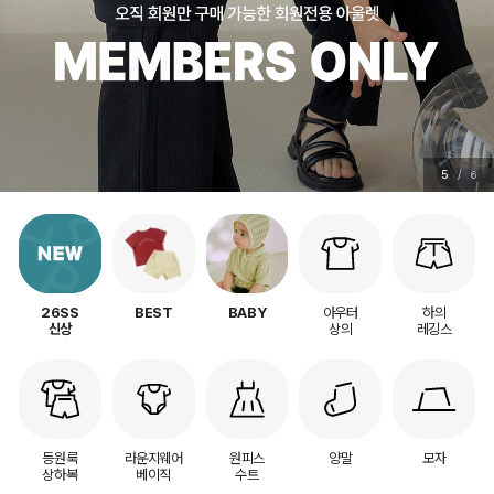
5
/
6
아우터
하의
26SS
BEST
BABY
상의
레깅스
신상
등원룩
라운지웨어
원피스
양말
모자
상하복
베이직
수트