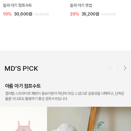
토닉 아기 민소매 티셔츠
베티 니트 아기 민소매 티셔츠
20%
11,200원
10%
24,300원
14,000원
27,000원
MD’S P!CK
아롬 아기 점프수트
컬러별 스트라이프 패턴이 돋보이면서 하단에 트임 스냅으로 실용성을 더해주고, 단독은
물론 이너로도 활용하기 좋은 점프수트입니다.