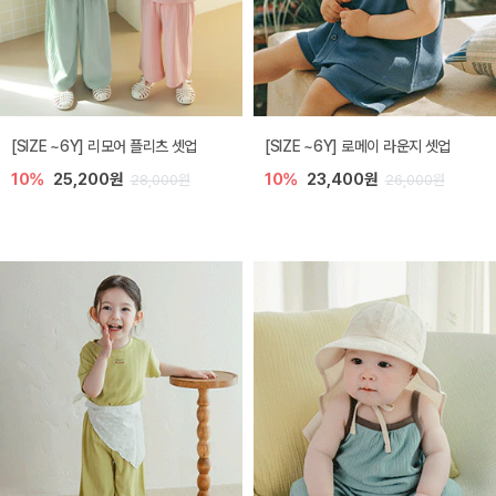
[SIZE ~6Y] 리모어 플리츠 셋업
[SIZE ~6Y] 로메이 라운지 셋업
10%
25,200원
10%
23,400원
28,000원
26,000원