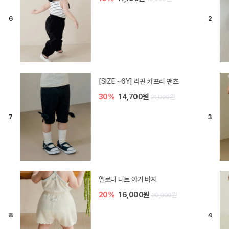
[SIZE ~6Y] 라핀 카프리 팬츠
30%
14,700원
21,000원
엘로디 니트 아기 바지
20%
16,000원
20,000원