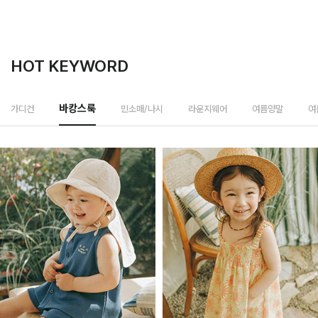
HOT KEYWORD
민소매/나시
가디건
바캉스룩
라운지웨어
여름양말
여