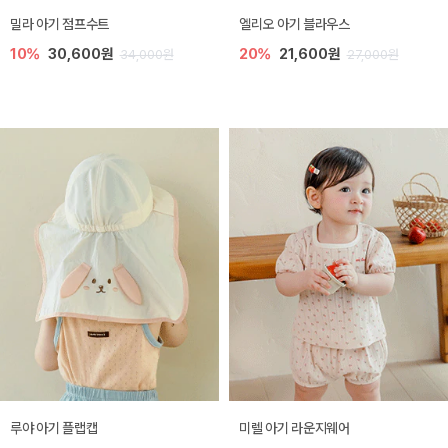
밀라 아기 점프수트
엘리오 아기 블라우스
10%
30,600원
20%
21,600원
34,000원
27,000원
루야 아기 플랩캡
미렐 아기 라운지웨어