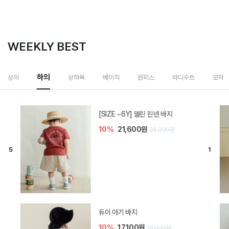
WEEKLY BEST
하의
상의
상하복
베이직
원피스
바디수트
모자
[SIZE ~6Y] 델린 린넨 바지
10%
21,600원
24,000원
듀이 아기 바지
10%
17,100원
19,000원