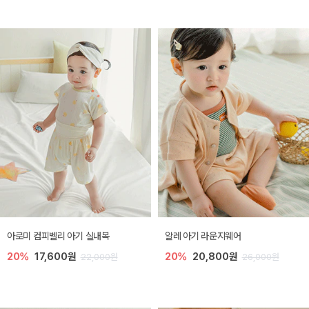
아로미 컴피벨리 아기 실내복
알레 아기 라운지웨어
20%
17,600원
20%
20,800원
22,000원
26,000원