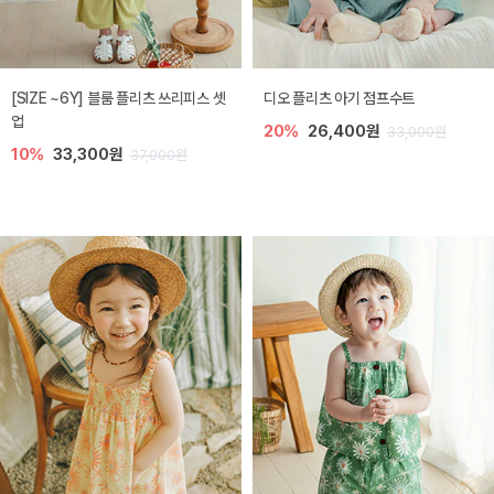
[SIZE ~6Y] 블룸 플리츠 쓰리피스 셋
디오 플리츠 아기 점프수트
업
20%
26,400원
33,000원
10%
33,300원
37,000원