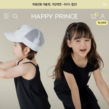
회원전용 아울렛, 가입하면 ~60% 할인!
멤버십 최대 28,000원 혜택
0
10,000
26SS 신상
BEST
BABY[6~12M]
아우터/상의
하의/레깅스