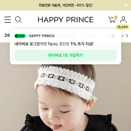
회원전용 아울렛, 가입하면 ~60% 할인!
멤버십 최대 28,000원 혜택
0
10,000
26SS 신상
BEST
BABY[6~12M]
아우터/상의
하의/레깅스
HAPPY PRINCE
네이버로 로그인
하면 Npay 포인트
1%
추가 지급!
네이버로 1초 가입하기