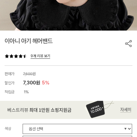
이아니 아기 헤어밴드
9개 리뷰 보기
판매가
7,600원
7,300원
5%
할인가
적립금
1%
색상