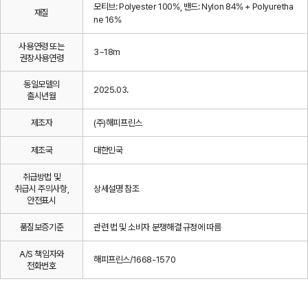
모티브: Polyester 100%, 밴드: Nylon 84% + Polyuretha
재질
ne 16%
사용연령 또는
3~18m
권장사용연령
동일모델의
2025.03.
출시년월
제조자
(주)해피프린스
제조국
대한민국
취급방법 및
취급시 주의사항,
상세설명 참조
안전표시
품질보증기준
관련 법 및 소비자 분쟁해결 규정에 따름
A/S 책임자와
해피프린스/1668-1570
전화번호