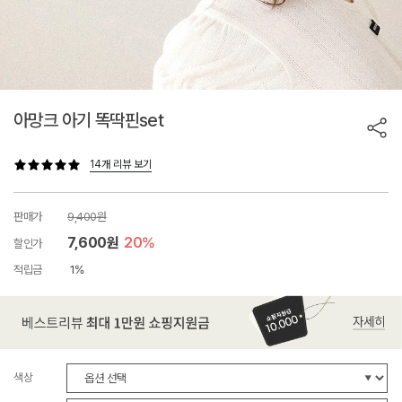
아망크 아기 똑딱핀set
14개 리뷰 보기
판매가
9,400원
7,600원
20%
할인가
적립금
1%
색상