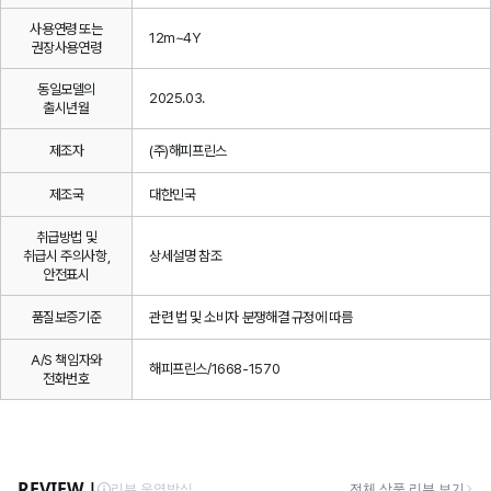
사용연령 또는
12m~4Y
권장사용연령
동일모델의
2025.03.
출시년월
제조자
(주)해피프린스
제조국
대한민국
취급방법 및
취급시 주의사항,
상세설명 참조
안전표시
품질보증기준
관련 법 및 소비자 분쟁해결 규정에 따름
A/S 책임자와
해피프린스/1668-1570
전화번호