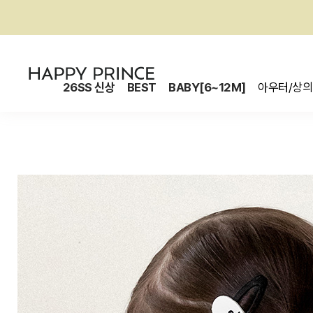
26SS 신상
BEST
BABY[6~12M]
아우터/상의