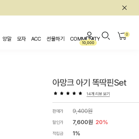
0
양말
모자
ACC
선물하기
COMMUNITY
10,000
아망크 아기 똑딱핀set
14개 리뷰 보기
9,400원
판매가
7,600원
20%
할인가
1%
적립금