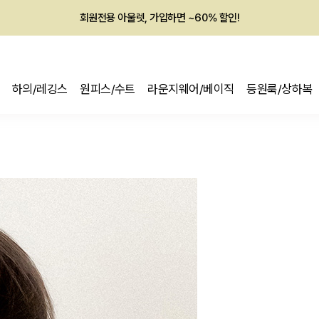
회원전용 아울렛, 가입하면 ~60% 할인!
멤버십 최대 28,000원 혜택
하의/레깅스
원피스/수트
라운지웨어/베이직
등원룩/상하복