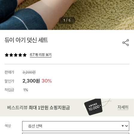
/
1
5
듀이 아기 덧신 세트
67개 리뷰 보기
판매가
3,200원
2,300원
30%
할인가
적립금
1%
색상