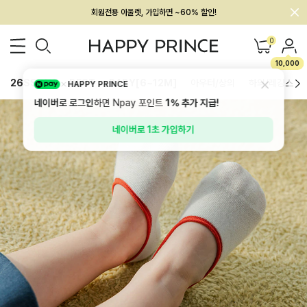
회원전용 아울렛, 가입하면 ~60% 할인!
멤버십 최대 28,000원 혜택
0
10,000
26SS 신상
BEST
BABY[6~12M]
아우터/상의
하의/레깅스
HAPPY PRINCE
네이버로 로그인
하면 Npay 포인트
1%
추가 지급!
네이버로 1초 가입하기