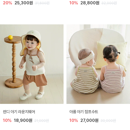
20%
25,300원
10%
28,800원
31,600원
32,000원
렌디 아기 라운지웨어
아롬 아기 점프수트
10%
18,900원
10%
27,000원
21,000원
30,000원