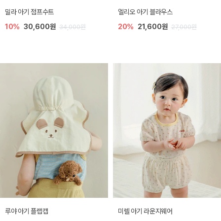
밀라 아기 점프수트
엘리오 아기 블라우스
10%
30,600원
20%
21,600원
34,000원
27,000원
루야 아기 플랩캡
미렐 아기 라운지웨어