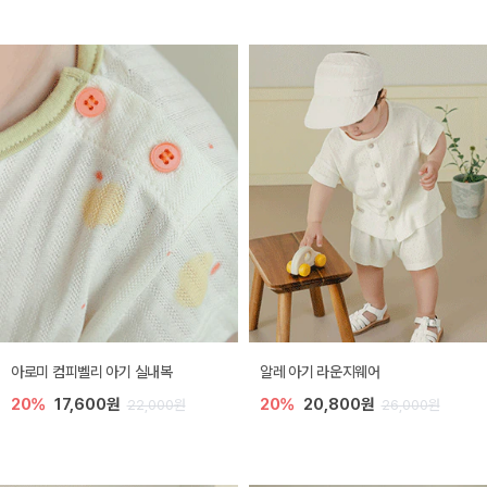
아로미 컴피벨리 아기 실내복
알레 아기 라운지웨어
20%
17,600원
20%
20,800원
22,000원
26,000원