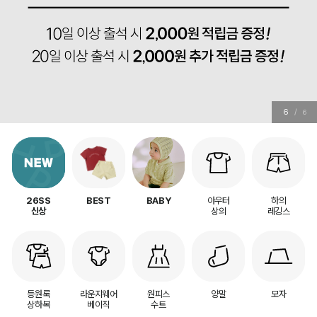
6
/
6
아우터
하의
26SS
BEST
BABY
상의
레깅스
신상
등원룩
라운지웨어
원피스
양말
모자
상하복
베이직
수트