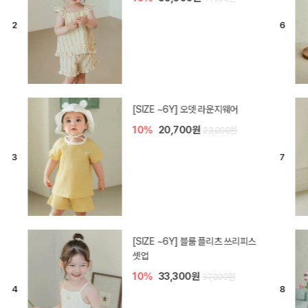
[SIZE ~6Y] 오뎃 라운지웨어
10%
20,700원
23,000원
[SIZE ~6Y] 블룸 플리츠 쓰리피스
셋업
10%
33,300원
37,000원