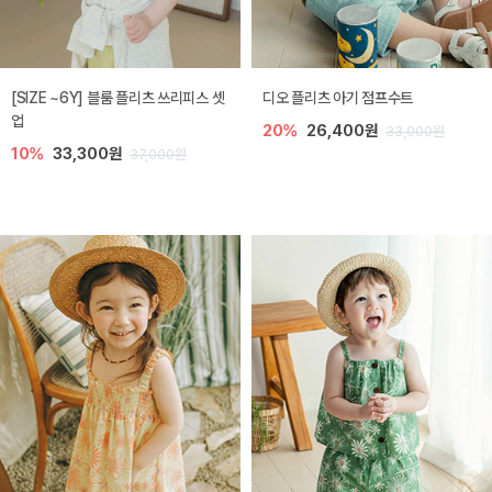
[SIZE ~6Y] 블룸 플리츠 쓰리피스 셋
디오 플리츠 아기 점프수트
업
20%
26,400원
33,000원
10%
33,300원
37,000원