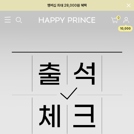
멤버십 최대 28,000원 혜택
0
10,000
26SS 신상
BEST
BABY[6~12M]
아우터/상의
하의/레깅스