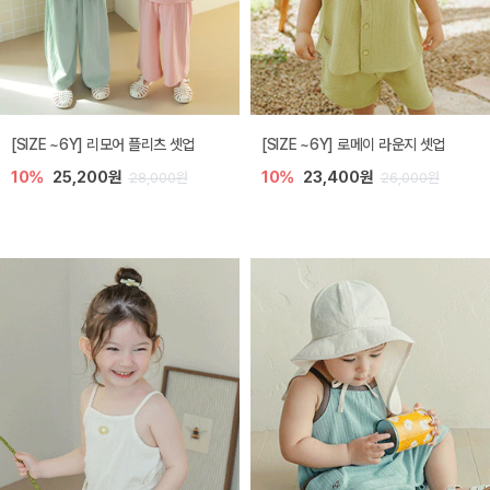
[SIZE ~6Y] 리모어 플리츠 셋업
[SIZE ~6Y] 로메이 라운지 셋업
10%
25,200원
10%
23,400원
28,000원
26,000원