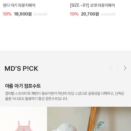
피비 아기 니삭스
[SIZE ~7Y] 아이스크림 쿨링슈 6색
세트
10%
4,900원
5,400원
10%
15,300원
17,000원
MD’S P!CK
아롬 아기 점프수트
컬러별 스트라이프 패턴이 돋보이면서 하단에 트임 스냅으로 실용성을 더해주고, 단독은
물론 이너로도 활용하기 좋은 점프수트입니다.