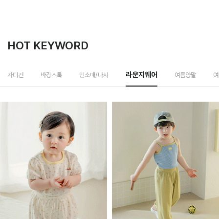
HOT KEYWORD
여름양말
디건
바캉스룩
민소매/나시
라운지웨어
여름모자