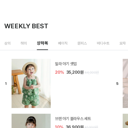
WEEKLY BEST
상하복
상의
하의
베이직
원피스
바디수트
모자
밀라 아기 셋업
20%
35,200원
44,000원
브렌 아기 블라우스 세트
10%
36,900원
41,000원