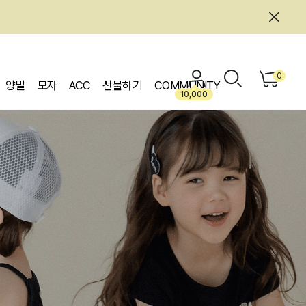
0
양말
모자
ACC
선물하기
COMMUNITY
10,000