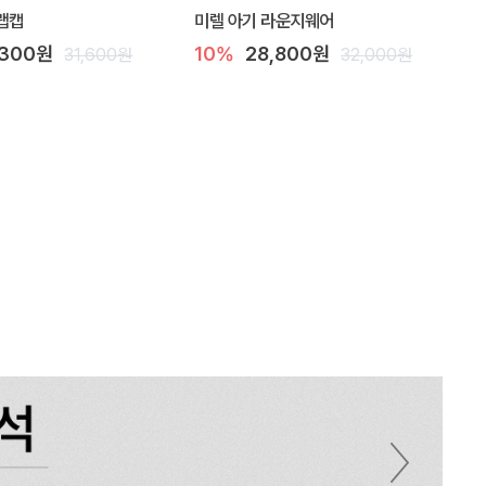
랩캡
미렐 아기 라운지웨어
,300원
10%
28,800원
31,600원
32,000원