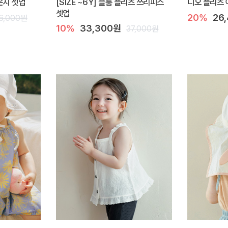
라운지 셋업
[SIZE ~6Y] 블룸 플리츠 쓰리피스
디오 플리츠 
셋업
20%
26
6,000원
10%
33,300원
37,000원