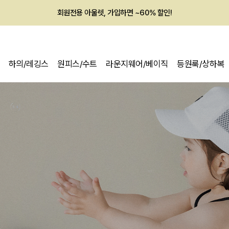
멤버십 최대 28,000원 혜택
하의/레깅스
원피스/수트
라운지웨어/베이직
등원룩/상하복