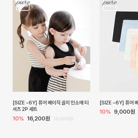
캐더린 뷔스티에 미니 아기 원피스
[SIZE ~6Y] 베르
10%
24,300원
10%
28,800원
27,000원