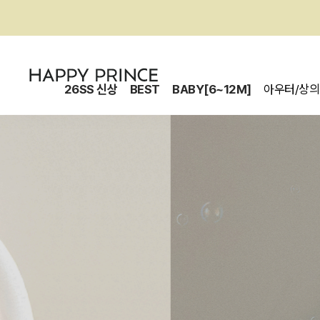
26SS 신상
BEST
BABY[6~12M]
아우터/상의