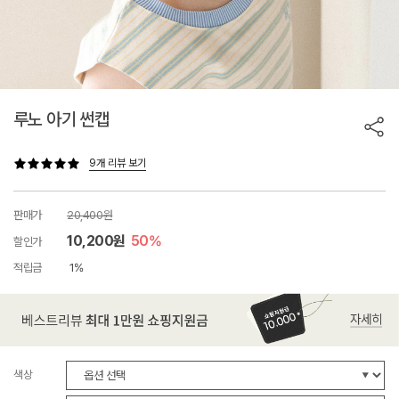
루노 아기 썬캡
9개 리뷰 보기
판매가
20,400원
10,200원
50%
할인가
적립금
1%
색상