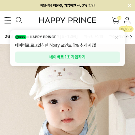
회원전용 아울렛, 가입하면 ~60% 할인!
멤버십 최대 28,000원 혜택
0
10,000
26SS 신상
BEST
BABY[6~12M]
아우터/상의
하의/레깅스
HAPPY PRINCE
네이버로 로그인
하면 Npay 포인트
1%
추가 지급!
네이버로 1초 가입하기