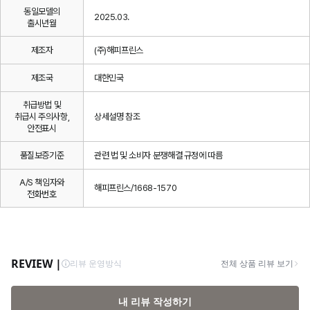
동일모델의
2025.03.
출시년월
제조자
(주)해피프린스
제조국
대한민국
취급방법 및
취급시 주의사항,
상세설명 참조
안전표시
품질보증기준
관련 법 및 소비자 분쟁해결 규정에 따름
A/S 책임자와
해피프린스/1668-1570
전화번호