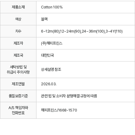
제품소재
Cotton 100%
색상
블랙
치수
6~12m(80),12~24m(90),24~36m(100),3~4Y(110)
제조자
(주)해피프린스
제조국
대한민국
세탁방법 및
상세설명 참조
취급시 주의사항
제조연월
2026.03.
품질보증기준
관련 법 및 소비자 분쟁해결 규정에 따름
A/S 책임자와
해피프린스/1668-1570
전화번호