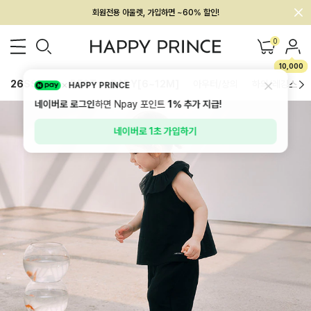
회원전용 아울렛, 가입하면 ~60% 할인!
멤버십 최대 28,000원 혜택
0
10,000
26SS 신상
BEST
BABY[6~12M]
아우터/상의
하의/레깅스
HAPPY PRINCE
네이버로 로그인
하면 Npay 포인트
1%
추가 지급!
네이버로 1초 가입하기