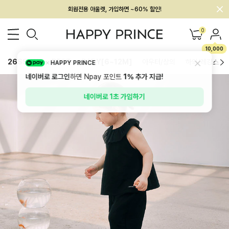
회원전용 아울렛, 가입하면 ~60% 할인!
멤버십 최대 28,000원 혜택
0
10,000
26SS 신상
BEST
BABY[6~12M]
아우터/상의
하의/레깅스
HAPPY PRINCE
네이버로 로그인
하면 Npay 포인트
1%
추가 지급!
네이버로 1초 가입하기