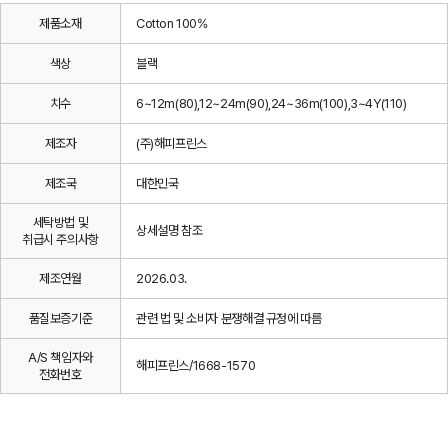
제품소재
Cotton 100%
색상
블랙
치수
6~12m(80),12~24m(90),24~36m(100),3~4Y(110)
제조자
(주)해피프린스
제조국
대한민국
세탁방법 및
상세설명 참조
취급시 주의사항
제조연월
2026.03.
품질보증기준
관련 법 및 소비자 분쟁해결 규정에 따름
A/S 책임자와
해피프린스/1668-1570
전화번호