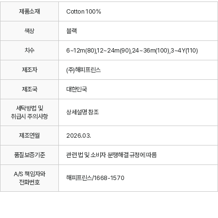
제품소재
Cotton 100%
색상
블랙
치수
6~12m(80),12~24m(90),24~36m(100),3~4Y(110)
제조자
(주)해피프린스
제조국
대한민국
세탁방법 및
상세설명 참조
취급시 주의사항
제조연월
2026.03.
품질보증기준
관련 법 및 소비자 분쟁해결 규정에 따름
A/S 책임자와
해피프린스/1668-1570
전화번호