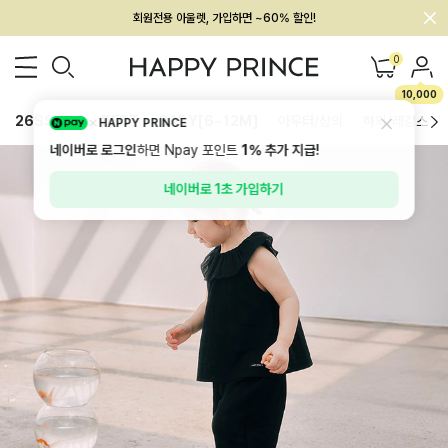
회원전용 아울렛, 가입하면 ~60% 할인!
멤버십 최대 28,000원 혜택
0
10,000
26SS 신상
BEST
BABY[6~12M]
아우터/상의
하의/레깅스
HAPPY PRINCE
네이버로 로그인
하면 Npay 포인트
1%
추가 지급!
네이버로 1초 가입하기