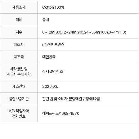
제품소재
Cotton 100%
색상
블랙
치수
6~12m(80),12~24m(90),24~36m(100),3~4Y(110)
제조자
(주)해피프린스
제조국
대한민국
세탁방법 및
상세설명 참조
취급시 주의사항
제조연월
2026.03.
품질보증기준
관련 법 및 소비자 분쟁해결 규정에 따름
A/S 책임자와
해피프린스/1668-1570
전화번호