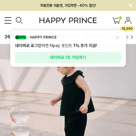
회원전용 아울렛, 가입하면 ~60% 할인!
멤버십 최대 28,000원 혜택
0
10,000
26SS 신상
BEST
BABY[6~12M]
아우터/상의
하의/레깅스
HAPPY PRINCE
네이버로 로그인
하면 Npay 포인트
1%
추가 지급!
네이버로 1초 가입하기