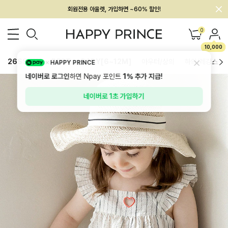
회원전용 아울렛, 가입하면 ~60% 할인!
멤버십 최대 28,000원 혜택
0
10,000
26SS 신상
BEST
BABY[6~12M]
아우터/상의
하의/레깅스
HAPPY PRINCE
네이버로 로그인
하면 Npay 포인트
1%
추가 지급!
네이버로 1초 가입하기