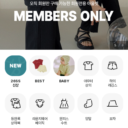
5
/
6
아우터
하의
26SS
BEST
BABY
상의
레깅스
신상
등원룩
라운지웨어
원피스
양말
모자
상하복
베이직
수트