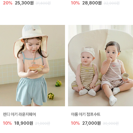
20%
25,300원
10%
28,800원
31,600원
32,000원
렌디 아기 라운지웨어
아롬 아기 점프수트
10%
18,900원
10%
27,000원
21,000원
30,000원