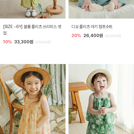
[SIZE ~6Y] 블룸 플리츠 쓰리피스 셋
디오 플리츠 아기 점프수트
업
20%
26,400원
33,000원
10%
33,300원
37,000원