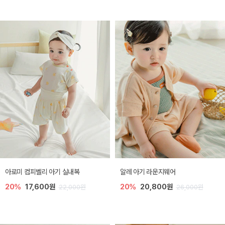
아로미 컴피벨리 아기 실내복
알레 아기 라운지웨어
20%
17,600원
20%
20,800원
22,000원
26,000원