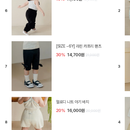
[SIZE ~6Y] 오뎃 라운지웨어
10%
20,700원
23,000원
[SIZE ~6Y] 블룸 플리츠 쓰리피스
셋업
10%
33,300원
37,000원