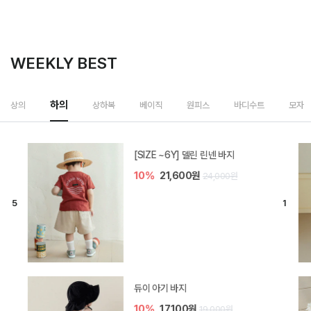
WEEKLY BEST
상하복
상의
하의
베이직
원피스
바디수트
모자
밀라 아기 셋업
20%
35,200원
44,000원
브렌 아기 블라우스 세트
10%
36,900원
41,000원