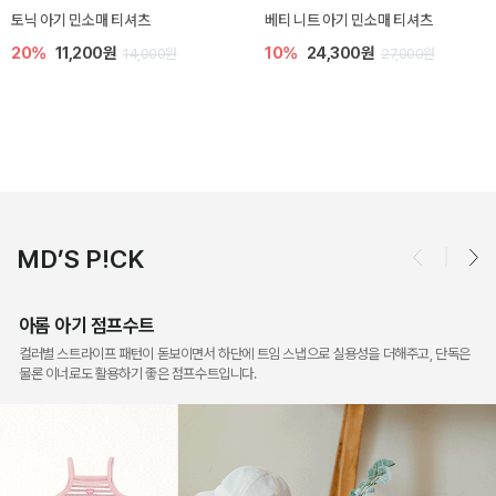
토닉 아기 민소매 티셔츠
베티 니트 아기 민소매 티셔츠
20%
11,200원
10%
24,300원
14,000원
27,000원
MD’S P!CK
아롬 아기 점프수트
컬러별 스트라이프 패턴이 돋보이면서 하단에 트임 스냅으로 실용성을 더해주고, 단독은
물론 이너로도 활용하기 좋은 점프수트입니다.