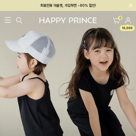
회원전용 아울렛, 가입하면 ~60% 할인!
멤버십 최대 28,000원 혜택
0
10,000
26SS 신상
BEST
BABY[6~12M]
아우터/상의
하의/레깅스