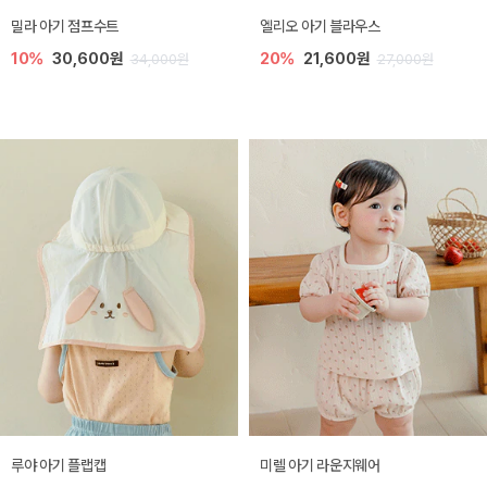
밀라 아기 점프수트
엘리오 아기 블라우스
10%
30,600원
20%
21,600원
34,000원
27,000원
루야 아기 플랩캡
미렐 아기 라운지웨어