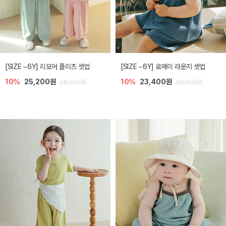
[SIZE ~6Y] 리모어 플리츠 셋업
[SIZE ~6Y] 로메이 라운지 셋업
10%
25,200원
10%
23,400원
28,000원
26,000원