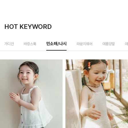
HOT KEYWORD
라운지웨어
가디건
바캉스룩
민소매/나시
여름양말
여