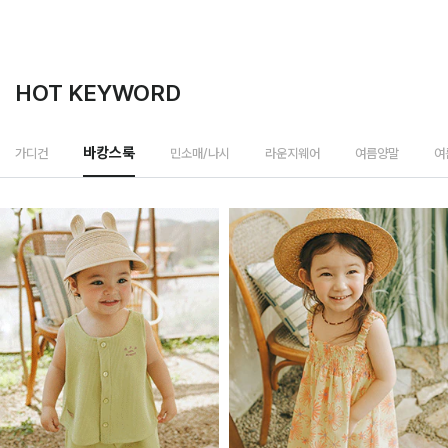
HOT KEYWORD
민소매/나시
가디건
바캉스룩
라운지웨어
여름양말
여