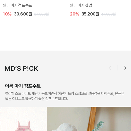
토닉 아기 민소매 티셔츠
베티 니트 아기 민소매 티셔츠
20%
11,200원
10%
24,300원
14,000원
27,000원
MD’S P!CK
아롬 아기 점프수트
컬러별 스트라이프 패턴이 돋보이면서 하단에 트임 스냅으로 실용성을 더해주고, 단독은
물론 이너로도 활용하기 좋은 점프수트입니다.