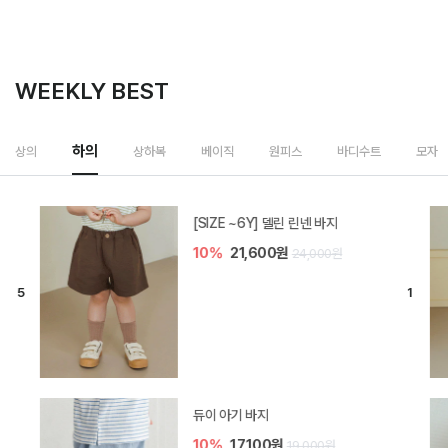
WEEKLY BEST
하의
상의
상하복
베이직
원피스
바디수트
모자
[SIZE ~6Y] 델린 린넨 바지
10%
21,600원
24,000원
듀이 아기 바지
10%
17,100원
19,000원