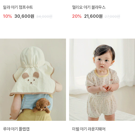
밀라 아기 점프수트
엘리오 아기 블라우스
10%
30,600원
20%
21,600원
34,000원
27,000원
루야 아기 플랩캡
미렐 아기 라운지웨어