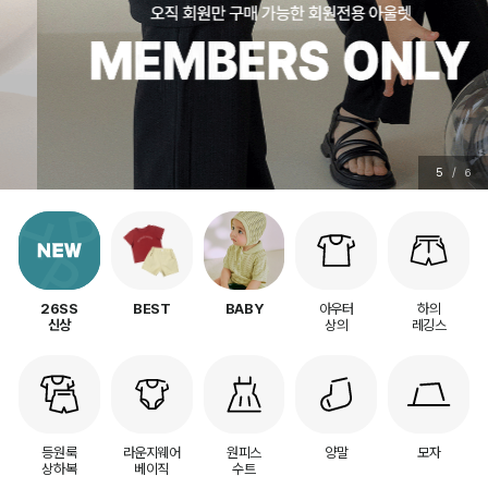
5
/
6
아우터
하의
26SS
BEST
BABY
상의
레깅스
신상
등원룩
라운지웨어
원피스
양말
모자
상하복
베이직
수트