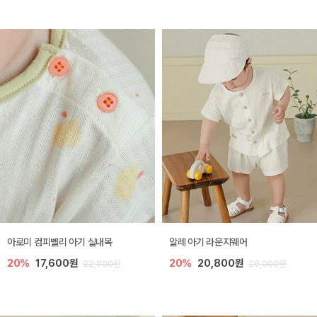
아로미 컴피벨리 아기 실내복
알레 아기 라운지웨어
20%
17,600원
20%
20,800원
22,000원
26,000원