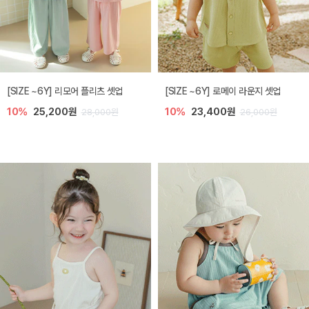
[SIZE ~6Y] 리모어 플리츠 셋업
[SIZE ~6Y] 로메이 라운지 셋업
10%
25,200원
10%
23,400원
28,000원
26,000원