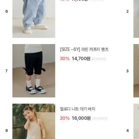
[SIZE ~6Y] 라핀 카프리 팬츠
30%
14,700원
21,000원
엘로디 니트 아기 바지
20%
16,000원
20,000원