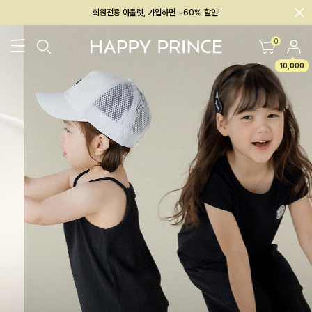
회원전용 아울렛, 가입하면 ~60% 할인!
멤버십 최대 28,000원 혜택
0
10,000
26SS 신상
BEST
BABY[6~12M]
아우터/상의
하의/레깅스