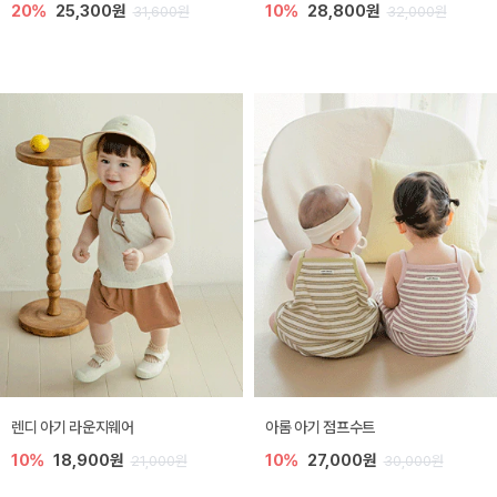
20%
25,300원
10%
28,800원
31,600원
32,000원
렌디 아기 라운지웨어
아롬 아기 점프수트
10%
18,900원
10%
27,000원
21,000원
30,000원