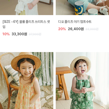
[SIZE ~6Y] 블룸 플리츠 쓰리피스 셋
디오 플리츠 아기 점프수트
업
20%
26,400원
33,000원
10%
33,300원
37,000원