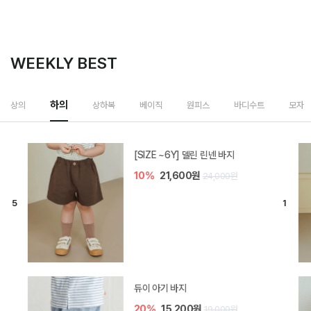
WEEKLY BEST
하의
상의
상하복
베이직
원피스
바디수트
모자
[SIZE ~6Y] 델린 린넨 바지
10%
21,600원
24,000원
듀이 아기 바지
20%
15,200원
19,000원