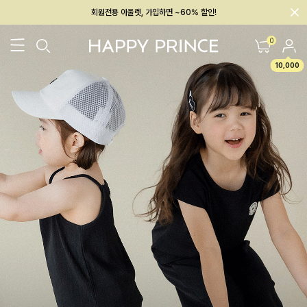
회원전용 아울렛, 가입하면 ~60% 할인!
멤버십 최대 28,000원 혜택
0
10,000
26SS 신상
BEST
BABY[6~12M]
아우터/상의
하의/레깅스