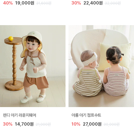
40%
19,000원
30%
22,400원
31,600원
32,000원
렌디 아기 라운지웨어
아롬 아기 점프수트
30%
14,700원
10%
27,000원
21,000원
30,000원