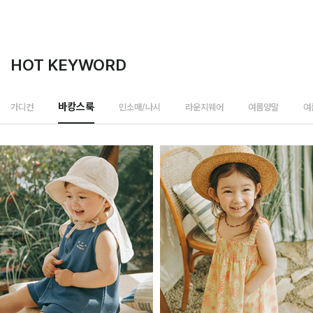
HOT KEYWORD
민소매/나시
가디건
바캉스룩
라운지웨어
여름양말
여