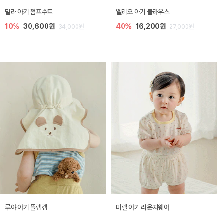
밀라 아기 점프수트
엘리오 아기 블라우스
10%
30,600원
40%
16,200원
34,000원
27,000원
루야 아기 플랩캡
미렐 아기 라운지웨어