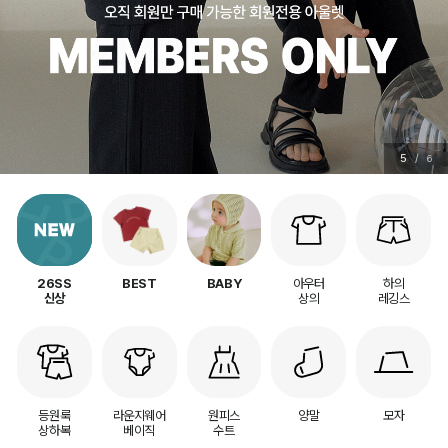
5
/
6
아우터
하의
26SS
BEST
BABY
상의
레깅스
신상
등원룩
라운지웨어
원피스
양말
모자
상하복
베이직
수트