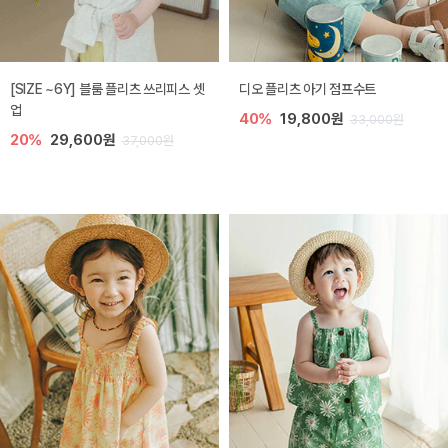
[SIZE ~6Y] 블룸 플리츠 쓰리피스 셋
디오 플리츠 아기 점프수트
업
40%
19,800원
33,000원
20%
29,600원
37,000원