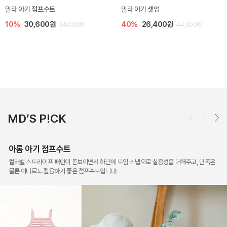
토닉 아기 민소매 티셔츠
베티 니트 아기 민소매 티셔츠
20%
11,200원
10%
24,300원
14,000원
27,000원
MD’S P!CK
아롬 아기 점프수트
컬러별 스트라이프 패턴이 돋보이면서 하단에 트임 스냅으로 실용성을 더해주고, 단독은
물론 이너로도 활용하기 좋은 점프수트입니다.