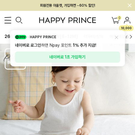
회원전용 아울렛, 가입하면 ~60% 할인!
멤버십 최대 28,000원 혜택
0
10,000
26SS 신상
BEST
BABY[6~12M]
아우터/상의
하의/레깅스
HAPPY PRINCE
네이버로 로그인
하면 Npay 포인트
1%
추가 지급!
네이버로 1초 가입하기