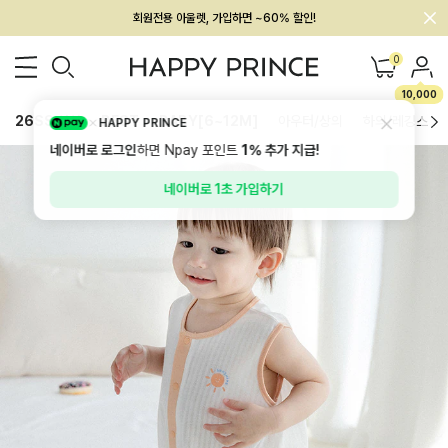
회원전용 아울렛, 가입하면 ~60% 할인!
멤버십 최대 28,000원 혜택
0
10,000
26SS 신상
BEST
BABY[6~12M]
아우터/상의
하의/레깅스
HAPPY PRINCE
네이버로 로그인
하면 Npay 포인트
1%
추가 지급!
네이버로 1초 가입하기