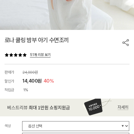
로나 쿨링 밤부 아기 수면조끼
51개 리뷰 보기
판매가
24,000원
14,400원
40%
할인가
적립금
1%
색상