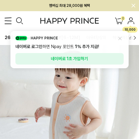
멤버십 최대 28,000원 혜택
0
10,000
26SS 신상
BEST
BABY[6~12M]
아우터/상의
하의/레깅스
HAPPY PRINCE
네이버로 로그인
하면 Npay 포인트
1%
추가 지급!
네이버로 1초 가입하기