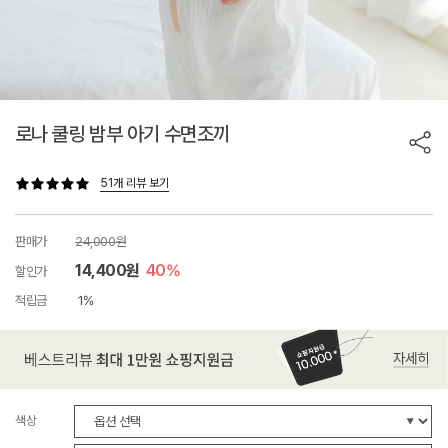
로나 쿨링 밤부 아기 수면조끼
51개 리뷰 보기
판매가
24,000원
14,400원
40%
할인가
적립금
1%
색상