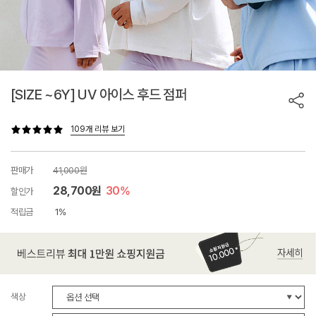
[SIZE ~6Y] UV 아이스 후드 점퍼
109개 리뷰 보기
판매가
41,000원
28,700원
30%
할인가
적립금
1%
색상