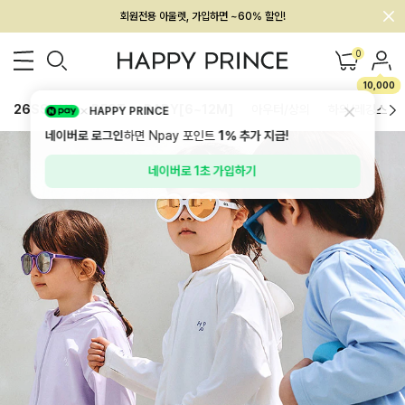
멤버십 최대 28,000원 혜택
0
10,000
26SS 신상
BEST
BABY[6~12M]
아우터/상의
하의/레깅스
HAPPY PRINCE
네이버로 로그인
하면 Npay 포인트
1%
추가 지급!
네이버로 1초 가입하기