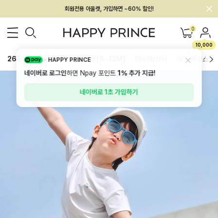
멤버십 최대 28,000원 혜택
0
10,000
26SS 신상
BEST
BABY[6~12M]
아우터/상의
하의/레깅스
HAPPY PRINCE
네이버로 로그인
하면 Npay 포인트
1%
추가 지급!
네이버로 1초 가입하기