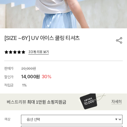
[SIZE ~6Y] UV 아이스 쿨링 티셔츠
33개 리뷰 보기
판매가
20,000원
14,000원
30%
할인가
적립금
1%
색상