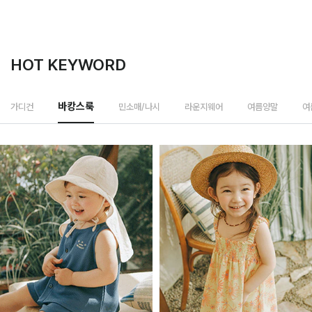
HOT KEYWORD
민소매/나시
가디건
바캉스룩
라운지웨어
여름양말
여