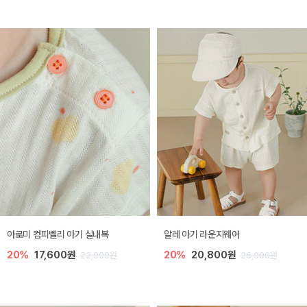
아로미 컴피벨리 아기 실내복
알레 아기 라운지웨어
20%
17,600원
20%
20,800원
22,000원
26,000원