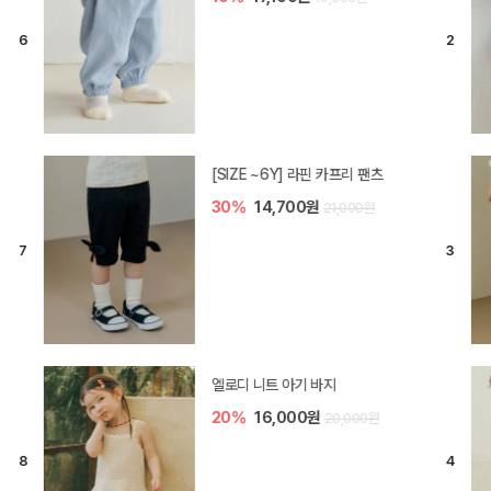
[SIZE ~6Y] 라핀 카프리 팬츠
30%
14,700원
21,000원
엘로디 니트 아기 바지
20%
16,000원
20,000원