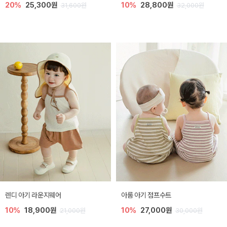
20%
25,300원
10%
28,800원
31,600원
32,000원
렌디 아기 라운지웨어
아롬 아기 점프수트
10%
18,900원
10%
27,000원
21,000원
30,000원