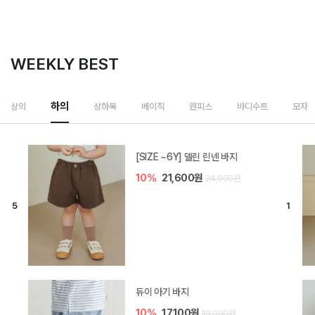
WEEKLY BEST
하의
상의
상하복
베이직
원피스
바디수트
모자
[SIZE ~6Y] 델린 린넨 바지
10%
21,600원
24,000원
듀이 아기 바지
10%
17,100원
19,000원