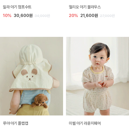
밀라 아기 점프수트
엘리오 아기 블라우스
10%
30,600원
20%
21,600원
34,000원
27,000원
루야 아기 플랩캡
미렐 아기 라운지웨어