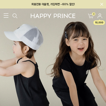
회원전용 아울렛, 가입하면 ~60% 할인!
멤버십 최대 28,000원 혜택
0
10,000
26SS 신상
BEST
BABY[6~12M]
아우터/상의
하의/레깅스