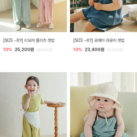
[SIZE ~6Y] 리모어 플리츠 셋업
[SIZE ~6Y] 로메이 라운지 셋업
10%
25,200원
10%
23,400원
28,000원
26,000원