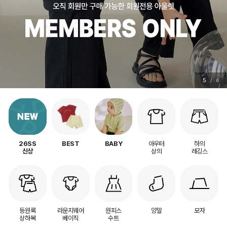
5
/
6
아우터
하의
26SS
BEST
BABY
상의
레깅스
신상
등원룩
라운지웨어
원피스
양말
모자
상하복
베이직
수트