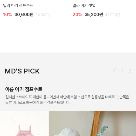
토닉 아기 민소매 티셔츠
베티 니트 아기 민소매 티셔츠
20%
11,200원
10%
24,300원
14,000원
27,000원
MD’S P!CK
아롬 아기 점프수트
컬러별 스트라이프 패턴이 돋보이면서 하단에 트임 스냅으로 실용성을 더해주고, 단독은
물론 이너로도 활용하기 좋은 점프수트입니다.