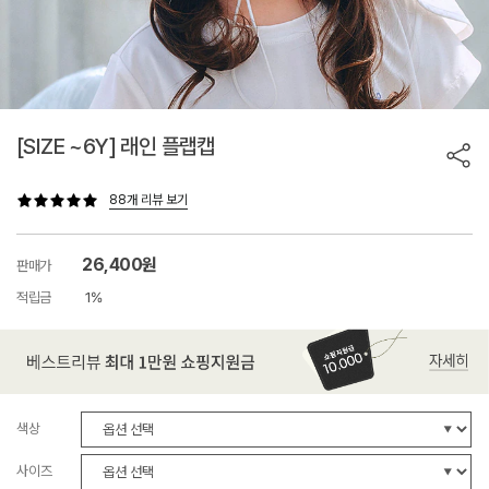
[SIZE ~6Y] 래인 플랩캡
88개 리뷰 보기
26,400원
판매가
적립금
1%
색상
사이즈