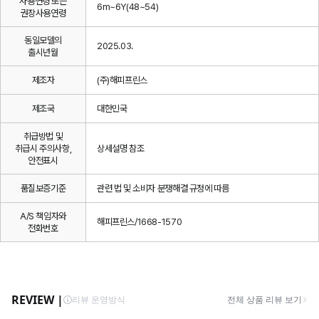
사용연령 또는
6m~6Y(48~54)
권장사용연령
동일모델의
2025.03.
출시년월
제조자
(주)해피프린스
제조국
대한민국
취급방법 및
취급시 주의사항,
상세설명 참조
안전표시
품질보증기준
관련 법 및 소비자 분쟁해결 규정에 따름
A/S 책임자와
해피프린스/1668-1570
전화번호