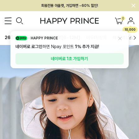
회원전용 아울렛, 가입하면 ~60% 할인!
멤버십 최대 28,000원 혜택
0
10,000
26SS 신상
BEST
BABY[6~12M]
아우터/상의
하의/레깅스
HAPPY PRINCE
네이버로 로그인
하면 Npay 포인트
1%
추가 지급!
네이버로 1초 가입하기