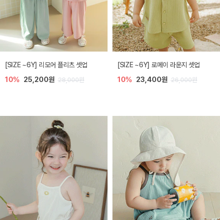
[SIZE ~6Y] 리모어 플리츠 셋업
[SIZE ~6Y] 로메이 라운지 셋업
10%
25,200원
10%
23,400원
28,000원
26,000원