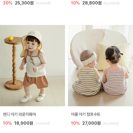
20%
25,300원
10%
28,800원
31,600원
32,000원
렌디 아기 라운지웨어
아롬 아기 점프수트
10%
18,900원
10%
27,000원
21,000원
30,000원