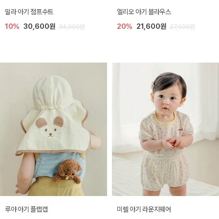
밀라 아기 점프수트
엘리오 아기 블라우스
10%
30,600원
20%
21,600원
34,000원
27,000원
루야 아기 플랩캡
미렐 아기 라운지웨어