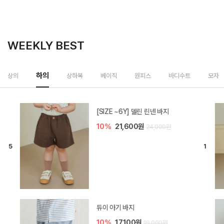
WEEKLY BEST
하의
상의
상하복
베이직
원피스
바디수트
모자
[SIZE ~6Y] 델린 린넨 바지
10%
21,600원
24,000원
듀이 아기 바지
10%
17,100원
19,000원