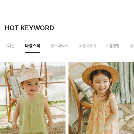
HOT KEYWORD
민소매/나시
가디건
바캉스룩
라운지웨어
여름양말
여