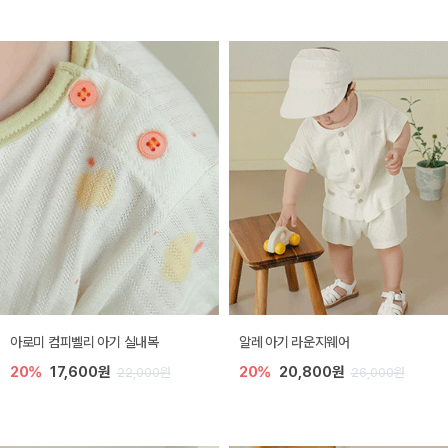
아로미 컴피벨리 아기 실내복
알레 아기 라운지웨어
20%
17,600원
20%
20,800원
22,000원
26,000원