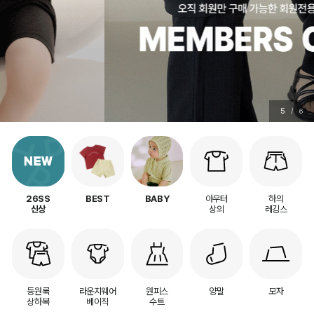
5
/
6
아우터
하의
26SS
BEST
BABY
상의
레깅스
신상
등원룩
라운지웨어
원피스
양말
모자
상하복
베이직
수트