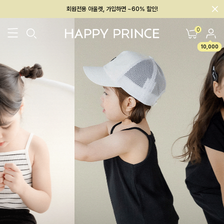
회원전용 아울렛, 가입하면 ~60% 할인!
멤버십 최대 28,000원 혜택
0
10,000
26SS 신상
BEST
BABY[6~12M]
아우터/상의
하의/레깅스