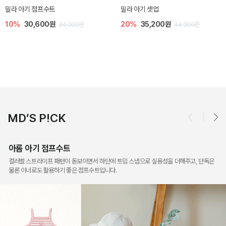
토닉 아기 민소매 티셔츠
베티 니트 아기 민소매 티셔츠
20%
11,200원
10%
24,300원
14,000원
27,000원
MD’S P!CK
아롬 아기 점프수트
컬러별 스트라이프 패턴이 돋보이면서 하단에 트임 스냅으로 실용성을 더해주고, 단독은
물론 이너로도 활용하기 좋은 점프수트입니다.