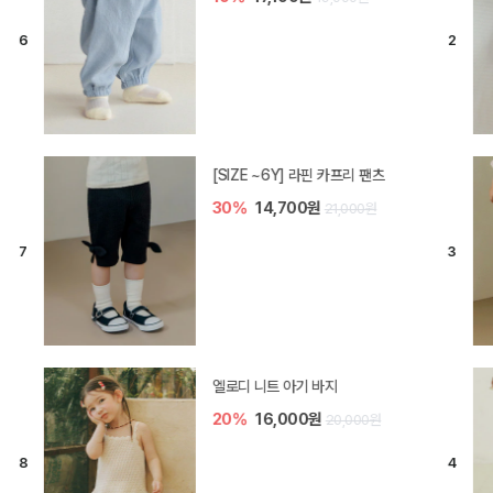
[SIZE ~6Y] 라핀 카프리 팬츠
30%
14,700원
21,000원
엘로디 니트 아기 바지
20%
16,000원
20,000원