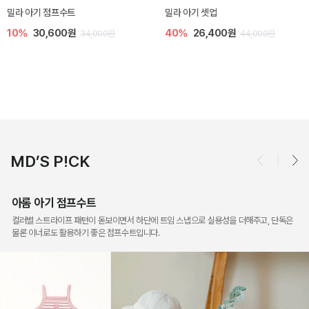
토닉 아기 민소매 티셔츠
베티 니트 아기 민소매 티셔츠
20%
11,200원
10%
24,300원
14,000원
27,000원
MD’S P!CK
아롬 아기 점프수트
컬러별 스트라이프 패턴이 돋보이면서 하단에 트임 스냅으로 실용성을 더해주고, 단독은
물론 이너로도 활용하기 좋은 점프수트입니다.