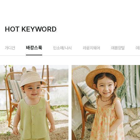
HOT KEYWORD
민소매/나시
가디건
바캉스룩
라운지웨어
여름양말
여