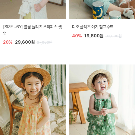
[SIZE ~6Y] 블룸 플리츠 쓰리피스 셋
디오 플리츠 아기 점프수트
업
40%
19,800원
33,000원
20%
29,600원
37,000원