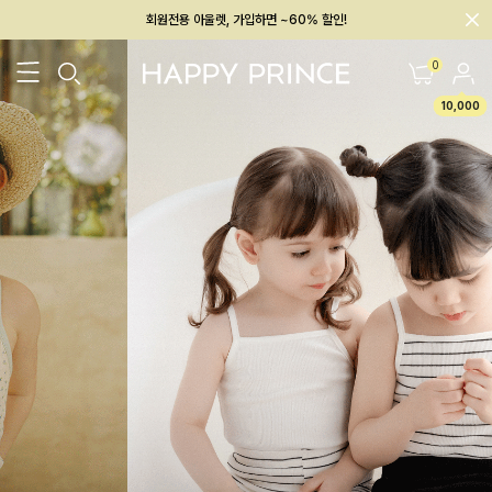
회원전용 아울렛, 가입하면 ~60% 할인!
멤버십 최대 28,000원 혜택
0
10,000
26SS 신상
BEST
BABY[6~12M]
아우터/상의
하의/레깅스