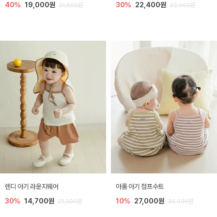
40%
19,000원
30%
22,400원
31,600원
32,000원
렌디 아기 라운지웨어
아롬 아기 점프수트
30%
14,700원
10%
27,000원
21,000원
30,000원