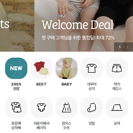
5
/
7
아우터
하의
26SS
BEST
BABY
상의
레깅스
신상
등원룩
라운지웨어
원피스
양말
모자
상하복
베이직
수트