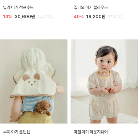
밀라 아기 점프수트
엘리오 아기 블라우스
10%
30,600원
40%
16,200원
34,000원
27,000원
루야 아기 플랩캡
미렐 아기 라운지웨어