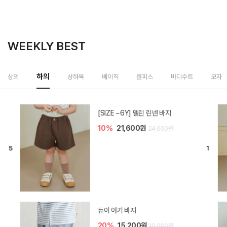
WEEKLY BEST
하의
상의
상하복
베이직
원피스
바디수트
모자
[SIZE ~6Y] 델린 린넨 바지
10%
21,600원
24,000원
듀이 아기 바지
20%
15,200원
19,000원