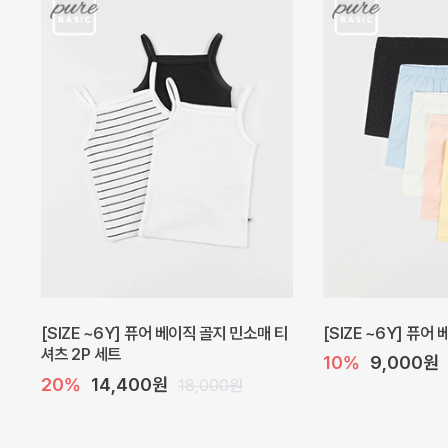
캐더린 뷔스티에 미니 아기 원피스
[SIZE ~6Y] 베르
10%
24,300원
30%
22,400
27,000원