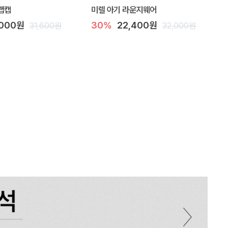
랩캡
미렐 아기 라운지웨어
,000원
30%
22,400원
31,600원
32,000원