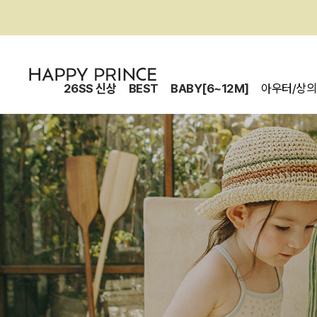
26SS 신상
BEST
BABY[6~12M]
아우터/상의