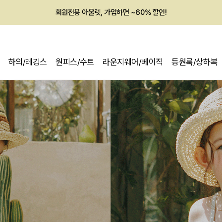
회원전용 아울렛, 가입하면 ~60% 할인!
멤버십 최대 28,000원 혜택
하의/레깅스
원피스/수트
라운지웨어/베이직
등원룩/상하복