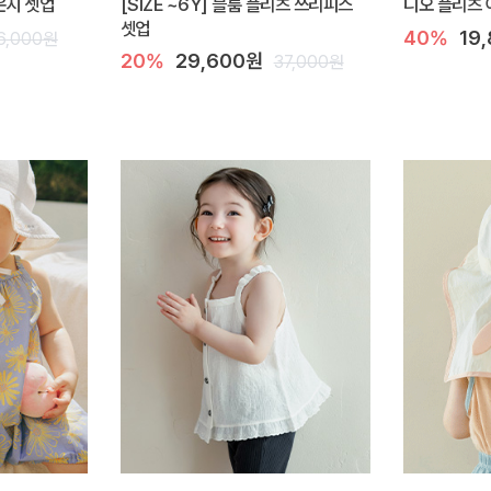
라운지 셋업
[SIZE ~6Y] 블룸 플리츠 쓰리피스
디오 플리츠 
셋업
40%
19
6,000원
20%
29,600원
37,000원