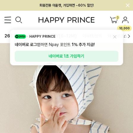
멤버십 최대 28,000원 혜택
0
10,000
26SS 신상
BEST
BABY[6~12M]
아우터/상의
하의/레깅스
HAPPY PRINCE
네이버로 로그인
하면 Npay 포인트
1%
추가 지급!
네이버로 1초 가입하기