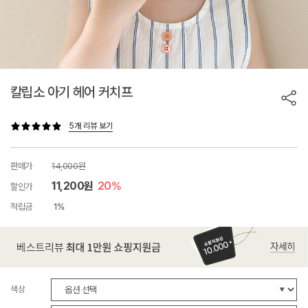
칼립소 아기 헤어 커치프
5개 리뷰 보기
판매가
14,000원
11,200원
20%
할인가
적립금
1%
색상