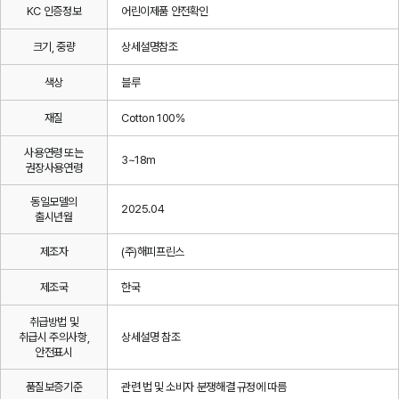
KC 인증정보
어린이제품 안전확인
크기, 중량
상세설명참조
색상
블루
재질
Cotton 100%
사용연령 또는
3~18m
권장사용연령
동일모델의
2025.04
출시년월
제조자
(주)해피프린스
제조국
한국
취급방법 및
취급시 주의사항,
상세설명 참조
안전표시
품질보증기준
관련 법 및 소비자 분쟁해결 규정에 따름