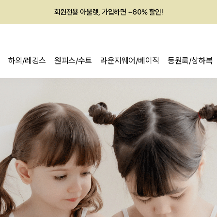
회원전용 아울렛, 가입하면 ~60% 할인!
멤버십 최대 28,000원 혜택
하의/레깅스
원피스/수트
라운지웨어/베이직
등원룩/상하복