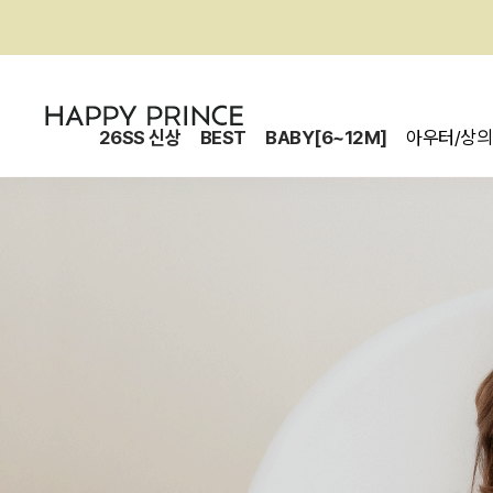
26SS 신상
BEST
BABY[6~12M]
아우터/상의