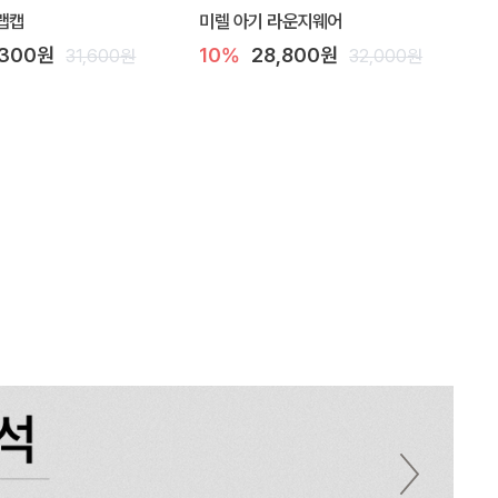
랩캡
미렐 아기 라운지웨어
,300원
10%
28,800원
31,600원
32,000원