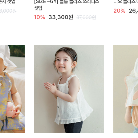
라운지 셋업
[SIZE ~6Y] 블룸 플리츠 쓰리피스
디오 플리츠 
셋업
20%
26
6,000원
10%
33,300원
37,000원