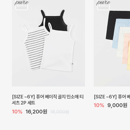
캐더린 뷔스티에 미니 아기 원피스
[SIZE ~6Y] 베르
10%
24,300원
10%
28,800원
27,000원