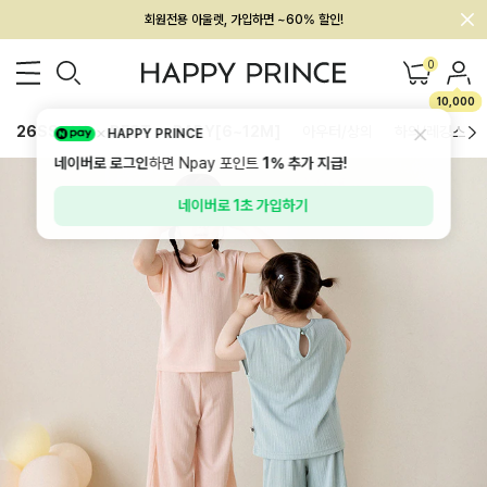
회원전용 아울렛, 가입하면 ~60% 할인!
멤버십 최대 28,000원 혜택
0
10,000
26SS 신상
BEST
BABY[6~12M]
아우터/상의
하의/레깅스
HAPPY PRINCE
네이버로 로그인
하면 Npay 포인트
1%
추가 지급!
네이버로 1초 가입하기