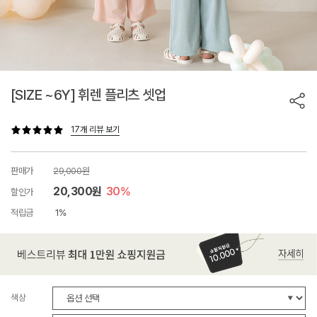
[SIZE ~6Y] 휘렌 플리츠 셋업
17개 리뷰 보기
판매가
29,000원
20,300원
30%
할인가
적립금
1%
색상