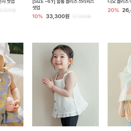
라운지 셋업
[SIZE ~6Y] 블룸 플리츠 쓰리피스
디오 플리츠 
셋업
20%
26
6,000원
10%
33,300원
37,000원