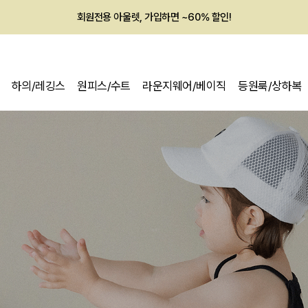
멤버십 최대 28,000원 혜택
하의/레깅스
원피스/수트
라운지웨어/베이직
등원룩/상하복