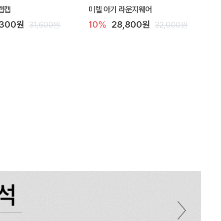
랩캡
미렐 아기 라운지웨어
,300원
10%
28,800원
31,600원
32,000원