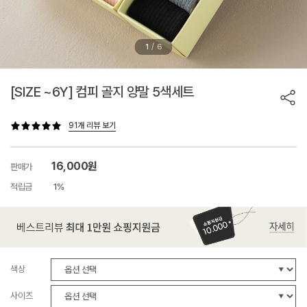
/
1
6
[SIZE ~6Y] 컴피 골지 양말 5색세트
91개 리뷰 보기
16,000원
판매가
적립금
1%
색상
사이즈