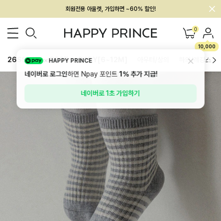
멤버십 최대 28,000원 혜택
0
10,000
26SS 신상
BEST
BABY[6~12M]
아우터/상의
하의/레깅스
HAPPY PRINCE
네이버로 로그인
하면 Npay 포인트
1%
추가 지급!
네이버로 1초 가입하기