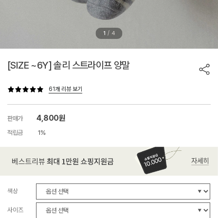
/
1
4
[SIZE ~6Y] 솔리 스트라이프 양말
61개 리뷰 보기
4,800원
판매가
적립금
1%
색상
사이즈