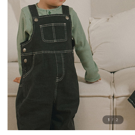
1
2
/