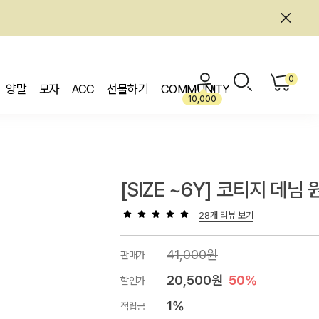
0
양말
모자
ACC
선물하기
COMMUNITY
10,000
[SIZE ~6Y] 코티지 데님
28개 리뷰 보기
41,000원
판매가
20,500원
50%
할인가
1%
적립금