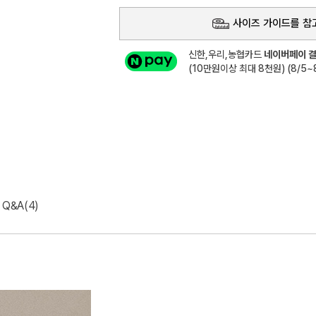
사이즈 가이드를 참
신한,우리,농협카드
네이버페이 결
(10만원이상 최대 8천원) (8/5~8
Q&A(4)