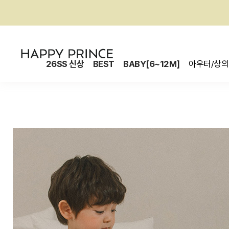
26SS 신상
BEST
BABY[6~12M]
아우터/상의