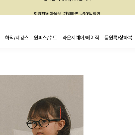
회원전용 아울렛, 가입하면 ~60% 할인!
멤버십 최대 28,000원 혜택
하의/레깅스
원피스/수트
라운지웨어/베이직
등원룩/상하복