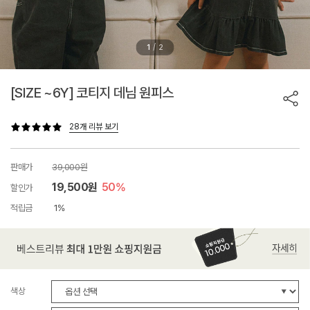
/
1
2
[SIZE ~6Y] 코티지 데님 원피스
28개 리뷰 보기
판매가
39,000원
19,500원
50%
할인가
적립금
1%
색상