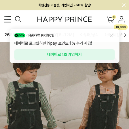
회원전용 아울렛, 가입하면 ~60% 할인!
멤버십 최대 28,000원 혜택
0
10,000
26SS 신상
BEST
BABY[6~12M]
아우터/상의
하의/레깅스
HAPPY PRINCE
네이버로 로그인
하면 Npay 포인트
1%
추가 지급!
네이버로 1초 가입하기