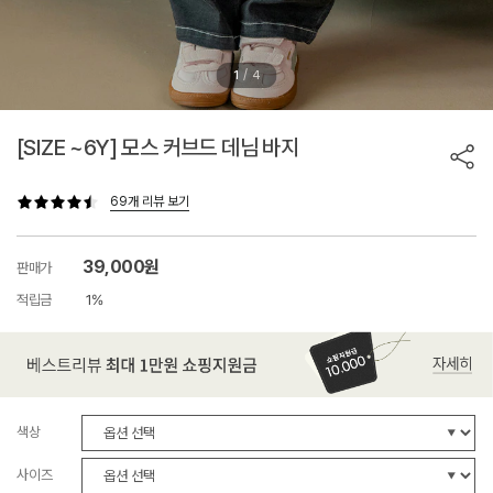
/
1
4
[SIZE ~6Y] 모스 커브드 데님 바지
69개 리뷰 보기
39,000원
판매가
적립금
1%
색상
사이즈