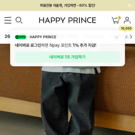
회원전용 아울렛, 가입하면 ~60% 할인!
멤버십 최대 28,000원 혜택
0
10,000
26SS 신상
BEST
BABY[6~12M]
아우터/상의
하의/레깅스
HAPPY PRINCE
네이버로 로그인
하면 Npay 포인트
1%
추가 지급!
네이버로 1초 가입하기