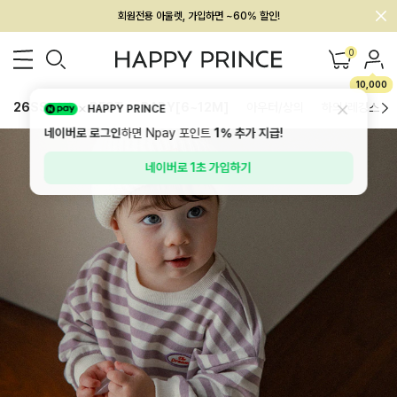
멤버십 최대 28,000원 혜택
0
10,000
26SS 신상
BEST
BABY[6~12M]
아우터/상의
하의/레깅스
HAPPY PRINCE
네이버로 로그인
하면 Npay 포인트
1%
추가 지급!
네이버로 1초 가입하기