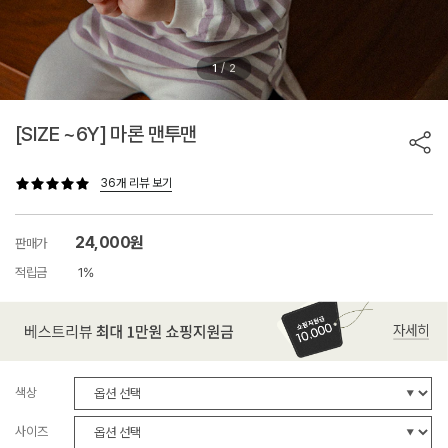
/
1
2
[SIZE ~6Y] 마론 맨투맨
36개 리뷰 보기
24,000원
판매가
적립금
1%
색상
사이즈