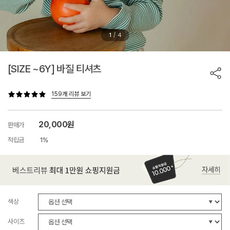
/
1
4
[SIZE ~6Y] 바질 티셔츠
159개 리뷰 보기
20,000원
판매가
적립금
1%
색상
사이즈