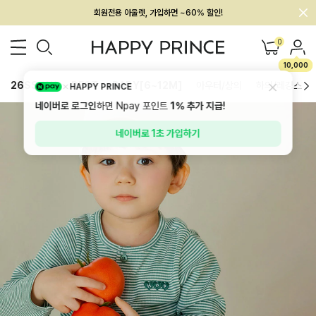
회원전용 아울렛, 가입하면 ~60% 할인!
멤버십 최대 28,000원 혜택
0
10,000
26SS 신상
BEST
BABY[6~12M]
아우터/상의
하의/레깅스
HAPPY PRINCE
네이버로 로그인
하면 Npay 포인트
1%
추가 지급!
네이버로 1초 가입하기