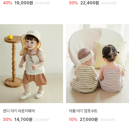
40%
19,000원
30%
22,400원
31,600원
32,000원
렌디 아기 라운지웨어
아롬 아기 점프수트
30%
14,700원
10%
27,000원
21,000원
30,000원