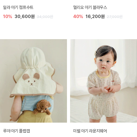
밀라 아기 점프수트
엘리오 아기 블라우스
10%
30,600원
40%
16,200원
34,000원
27,000원
루야 아기 플랩캡
미렐 아기 라운지웨어