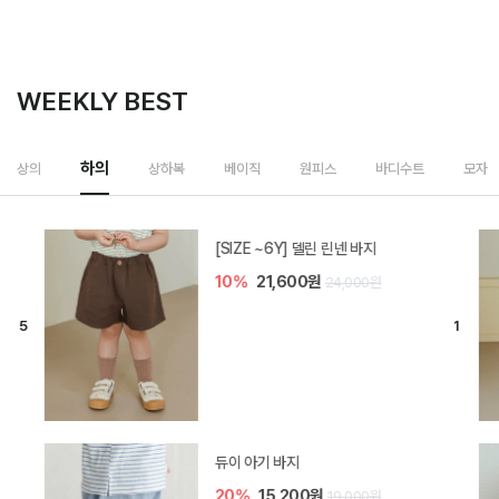
WEEKLY BEST
하의
상의
상하복
베이직
원피스
바디수트
모자
[SIZE ~6Y] 델린 린넨 바지
10%
21,600원
24,000원
듀이 아기 바지
20%
15,200원
19,000원