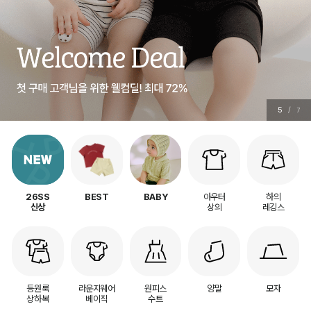
5
/
7
아우터
하의
26SS
BEST
BABY
상의
레깅스
신상
등원룩
라운지웨어
원피스
양말
모자
상하복
베이직
수트