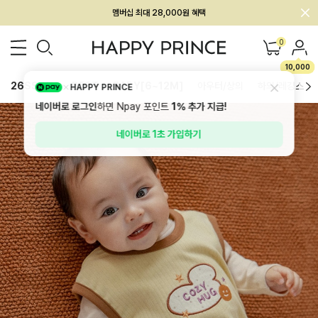
멤버십 최대 28,000원 혜택
0
10,000
26SS 신상
BEST
BABY[6~12M]
아우터/상의
하의/레깅스
HAPPY PRINCE
네이버로 로그인
하면 Npay 포인트
1%
추가 지급!
네이버로 1초 가입하기