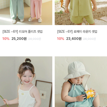
[SIZE ~6Y] 리모어 플리츠 셋업
[SIZE ~6Y] 로메이 라운지 셋업
10%
25,200원
10%
23,400원
28,000원
26,000원