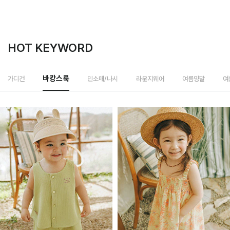
HOT KEYWORD
민소매/나시
가디건
바캉스룩
라운지웨어
여름양말
여