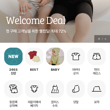
5
/
6
아우터
하의
26SS
BEST
BABY
상의
레깅스
신상
등원룩
라운지웨어
원피스
양말
모자
상하복
베이직
수트