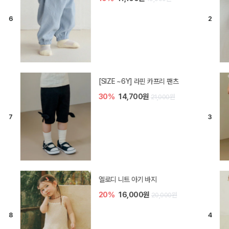
[SIZE ~6Y] 라핀 카프리 팬츠
30%
14,700원
21,000원
엘로디 니트 아기 바지
20%
16,000원
20,000원