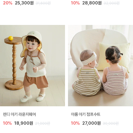
20%
25,300원
10%
28,800원
31,600원
32,000원
렌디 아기 라운지웨어
아롬 아기 점프수트
10%
18,900원
10%
27,000원
21,000원
30,000원