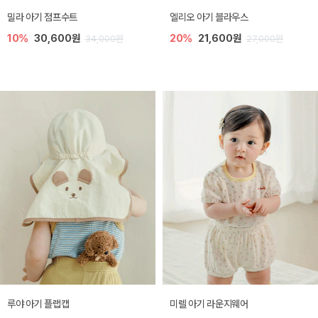
밀라 아기 점프수트
엘리오 아기 블라우스
10%
30,600원
20%
21,600원
34,000원
27,000원
루야 아기 플랩캡
미렐 아기 라운지웨어