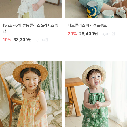
[SIZE ~6Y] 블룸 플리츠 쓰리피스 셋
디오 플리츠 아기 점프수트
업
20%
26,400원
33,000원
10%
33,300원
37,000원