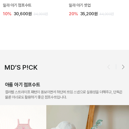
토닉 아기 민소매 티셔츠
베티 니트 아기 민소매 티셔츠
20%
11,200원
10%
24,300원
14,000원
27,000원
MD’S P!CK
아롬 아기 점프수트
컬러별 스트라이프 패턴이 돋보이면서 하단에 트임 스냅으로 실용성을 더해주고, 단독은
물론 이너로도 활용하기 좋은 점프수트입니다.