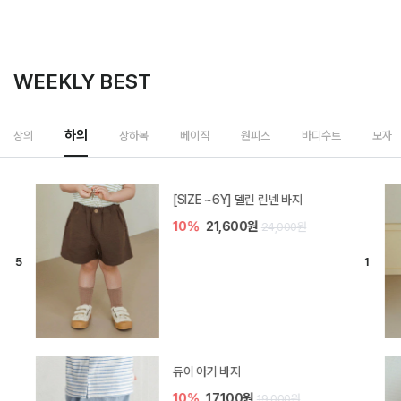
WEEKLY BEST
하의
상의
상하복
베이직
원피스
바디수트
모자
[SIZE ~6Y] 델린 린넨 바지
10%
21,600원
24,000원
듀이 아기 바지
10%
17,100원
19,000원