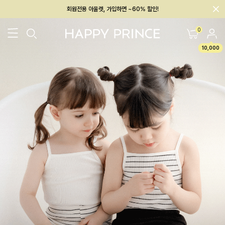
회원전용 아울렛, 가입하면 ~60% 할인!
멤버십 최대 28,000원 혜택
0
10,000
26SS 신상
BEST
BABY[6~12M]
아우터/상의
하의/레깅스