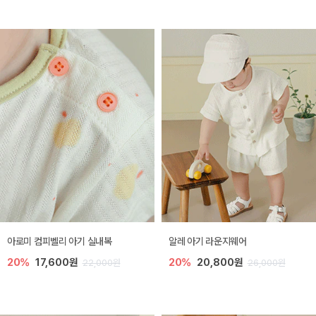
아로미 컴피벨리 아기 실내복
알레 아기 라운지웨어
20%
17,600원
20%
20,800원
22,000원
26,000원