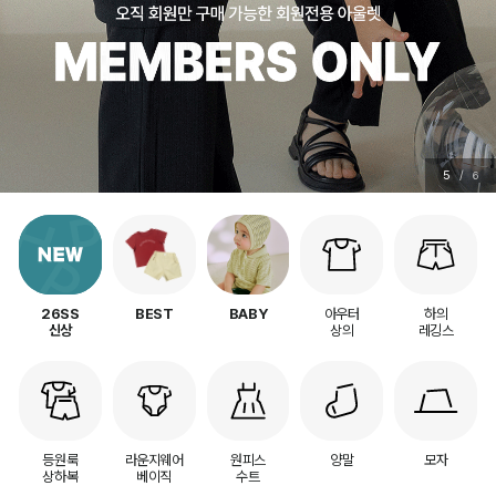
5
/
6
아우터
하의
26SS
BEST
BABY
상의
레깅스
신상
등원룩
라운지웨어
원피스
양말
모자
상하복
베이직
수트