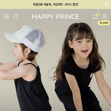
회원전용 아울렛, 가입하면 ~60% 할인!
멤버십 최대 28,000원 혜택
0
10,000
26SS 신상
BEST
BABY[6~12M]
아우터/상의
하의/레깅스