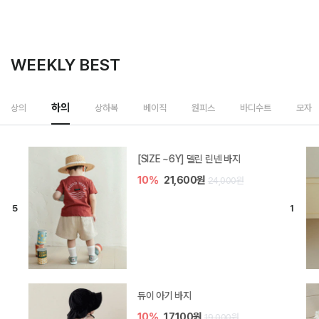
WEEKLY BEST
하의
상의
상하복
베이직
원피스
바디수트
모자
[SIZE ~6Y] 델린 린넨 바지
10%
21,600원
24,000원
듀이 아기 바지
10%
17,100원
19,000원