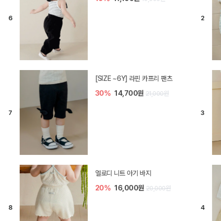
[SIZE ~6Y] 라핀 카프리 팬츠
30%
14,700원
21,000원
엘로디 니트 아기 바지
20%
16,000원
20,000원