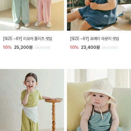
[SIZE ~6Y] 리모어 플리츠 셋업
[SIZE ~6Y] 로메이 라운지 셋업
10%
25,200원
10%
23,400원
28,000원
26,000원