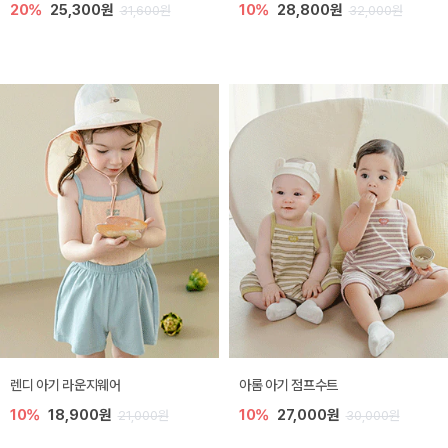
20%
25,300원
10%
28,800원
31,600원
32,000원
렌디 아기 라운지웨어
아롬 아기 점프수트
10%
18,900원
10%
27,000원
21,000원
30,000원