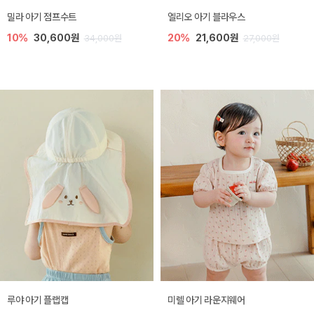
밀라 아기 점프수트
엘리오 아기 블라우스
10%
30,600원
20%
21,600원
34,000원
27,000원
루야 아기 플랩캡
미렐 아기 라운지웨어