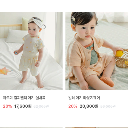
아로미 컴피벨리 아기 실내복
알레 아기 라운지웨어
20%
17,600원
20%
20,800원
22,000원
26,000원