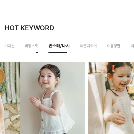
HOT KEYWORD
민소매/나시
가디건
바캉스룩
라운지웨어
여름양말
여