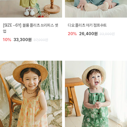
[SIZE ~6Y] 블룸 플리츠 쓰리피스 셋
디오 플리츠 아기 점프수트
업
20%
26,400원
33,000원
10%
33,300원
37,000원